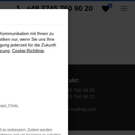
+49 3745 760 90 20
0
 Kommunikation mit Ihnen zu
stiken nur, wenn Sie uns Ihre
ung jederzeit für die Zukunft
ärung
,
Cookie-Richtlinie
.
Kontakt:
Tel.: +49 3745 760 90 20
Fax: +49 3745 760 90 21
Maps, Chats,
Mail: fj@jakob-trading.com
nd zu verbessern. Zudem werden