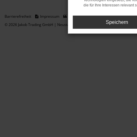
Technologien eingesetzt, die v
die für Ihre Interessen relevant s
Barrierefreiheit
Impressum
Datenschutz
Cookie Einstellungen
Speichern
© 2026 Jakob Trading GmbH | Neustädter Straße 1 | DE-08223 Neustadt/Vogt