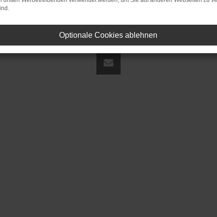
on dritten Werbetreibenden verwendet werden, um Sie auf anderen Webseiten zu ve
ind.
Optionale Cookies ablehnen
land | fj@jakob-trading.com |
Webdesign by audaris.de