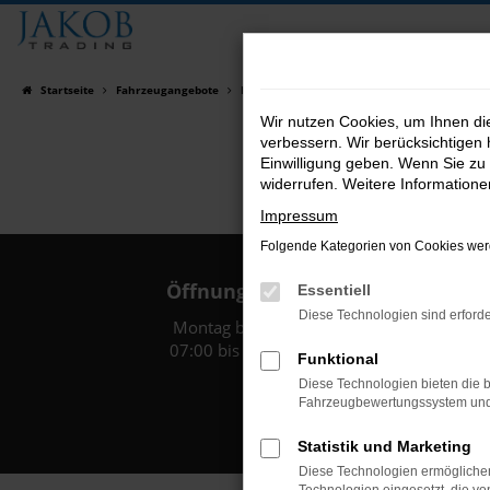
Zum
Hauptinhalt
springen
Startseite
Fahrzeugangebote
Fahrzeugsuche
Wir nutzen Cookies, um Ihnen d
verbessern. Wir berücksichtigen 
Einwilligung geben. Wenn Sie zu 
widerrufen. Weitere Information
Impressum
Folgende Kategorien von Cookies werd
Öffnungszeiten:
Essentiell
Diese Technologien sind erforde
Montag bis Freitag:
07:00 bis 18:00 Uhr
Funktional
Diese Technologien bieten die b
Fahrzeugbewertungssystem und w
Statistik und Marketing
Diese Technologien ermöglichen