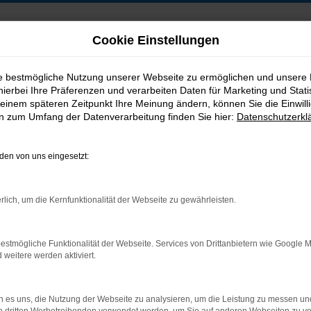
Cookie Einstellungen
ie bestmögliche Nutzung unserer Webseite zu ermöglichen und unsere
hierbei Ihre Präferenzen und verarbeiten Daten für Marketing und Stati
B2B-Shop
einem späteren Zeitpunkt Ihre Meinung ändern, können Sie die Einwillig
en zum Umfang der Datenverarbeitung finden Sie hier:
Datenschutzerkl
en von uns eingesetzt:
Postadresse:
rlich, um die Kernfunktionalität der Webseite zu gewährleisten.
Jakob Trading GmbH
Neustädter Straße 1
estmögliche Funktionalität der Webseite. Services von Drittanbietern wie Google 
D-08223 Neustadt/Vogtland
eitere werden aktiviert.
 es uns, die Nutzung der Webseite zu analysieren, um die Leistung zu messen u