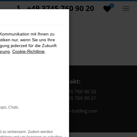
+49 3745 760 90 20
0
 Kommunikation mit Ihnen zu
stiken nur, wenn Sie uns Ihre
ung jederzeit für die Zukunft
ärung
,
Cookie-Richtlinie
.
Kontakt:
Tel.: +49 3745 760 90 20
Fax: +49 3745 760 90 21
Maps, Chats,
Mail: fj@jakob-trading.com
nd zu verbessern. Zudem werden