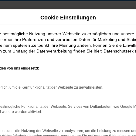
Cookie Einstellungen
ie bestmögliche Nutzung unserer Webseite zu ermöglichen und unsere
hierbei Ihre Präferenzen und verarbeiten Daten für Marketing und Stati
B2B-Shop
einem späteren Zeitpunkt Ihre Meinung ändern, können Sie die Einwillig
en zum Umfang der Datenverarbeitung finden Sie hier:
Datenschutzerkl
en von uns eingesetzt:
Postadresse:
rlich, um die Kernfunktionalität der Webseite zu gewährleisten.
Jakob Trading GmbH
Neustädter Straße 1
estmögliche Funktionalität der Webseite. Services von Drittanbietern wie Google 
D-08223 Neustadt/Vogtland
eitere werden aktiviert.
 es uns, die Nutzung der Webseite zu analysieren, um die Leistung zu messen u