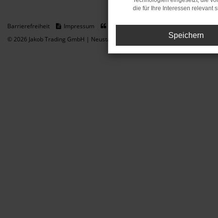
Technologien eingesetzt, die v
die für Ihre Interessen relevant s
Barrierefreiheit
Impressum
Datenschutz
Cookie Einstellungen
Speichern
© 2026 Jakob Trading GmbH | Neustädter Straße 1 | DE-08223 Neustadt/Vogt