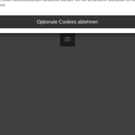
on dritten Werbetreibenden verwendet werden, um Sie auf anderen Webseiten zu ve
ind.
Optionale Cookies ablehnen
land | fj@jakob-trading.com |
Webdesign by audaris.de