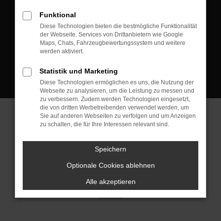
D-08223 Neustadt/Vogtland
Funktional
Kontakt:
Diese Technologien bieten die bestmögliche Funktionalität
der Webseite. Services von Drittanbietern wie Google
Tel.: +49 3745 760 90 20
Maps, Chats, Fahrzeugbewertungssystem und weitere
Fax: +49 3745 760 90 21
werden aktiviert.
Mail: fj@jakob-trading.com
Statistik und Marketing
Diese Technologien ermöglichen es uns, die Nutzung der
Webseite zu analysieren, um die Leistung zu messen und
zu verbessern. Zudem werden Technologien eingesetzt,
die von dritten Werbetreibenden verwendet werden, um
Sie auf anderen Webseiten zu verfolgen und um Anzeigen
zu schalten, die für Ihre Interessen relevant sind.
Barrierefreiheit
Impressum
Datenschutz
Cookie Einstellungen
Speichern
© 2026 Jakob Trading GmbH | Neustädter Straße 1 | DE-08223
Neustadt/Vogtland | fj@jakob-trading.com |
Webdesign by audaris.de
Optionale Cookies ablehnen
Alle akzeptieren