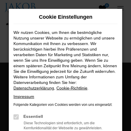
0
Zum
Hauptinhalt
Cookie Einstellungen
springen
Startseite
Fahrzeugangebote
Fahrzeugsuche
Wir nutzen Cookies, um Ihnen die bestmögliche
Nutzung unserer Webseite zu ermöglichen und unsere
B2B-Shop
Kommunikation mit Ihnen zu verbessern. Wir
berücksichtigen hierbei Ihre Präferenzen und
verarbeiten Daten für Marketing und Statistiken nur,
wenn Sie uns Ihre Einwilligung geben. Wenn Sie zu
einem späteren Zeitpunkt Ihre Meinung ändern, können
Sie die Einwilligung jederzeit für die Zukunft widerrufen.
Öffnungszeiten:
Weitere Informationen zum Umfang der
Datenverarbeitung finden Sie hier:
Montag bis Freitag:
Datenschutzerklärung
,
Cookie-Richtlinie
.
07:00 bis 18:00 Uhr
Impressum
Postadresse:
Folgende Kategorien von Cookies werden von uns eingesetzt:
Jakob Trading GmbH
Essentiell
Neustädter Straße 1
Diese Technologien sind erforderlich, um die
Kernfunktionalität der Webseite zu gewährleisten.