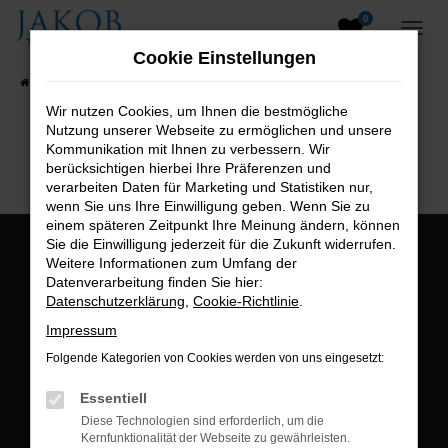
0
Zum
Hauptinhalt
Cookie Einstellungen
springen
Startseite
Fahrzeugangebote
Fahrzeugsuche
Wir nutzen Cookies, um Ihnen die bestmögliche
Nutzung unserer Webseite zu ermöglichen und unsere
B2B-Shop
Kommunikation mit Ihnen zu verbessern. Wir
berücksichtigen hierbei Ihre Präferenzen und
verarbeiten Daten für Marketing und Statistiken nur,
wenn Sie uns Ihre Einwilligung geben. Wenn Sie zu
einem späteren Zeitpunkt Ihre Meinung ändern, können
Sie die Einwilligung jederzeit für die Zukunft widerrufen.
Öffnungszeiten:
Weitere Informationen zum Umfang der
Datenverarbeitung finden Sie hier:
Montag bis Freitag:
Datenschutzerklärung
,
Cookie-Richtlinie
.
07:00 bis 18:00 Uhr
Impressum
Postadresse:
Folgende Kategorien von Cookies werden von uns eingesetzt:
Jakob Trading GmbH
Essentiell
Neustädter Straße 1
Diese Technologien sind erforderlich, um die
Kernfunktionalität der Webseite zu gewährleisten.