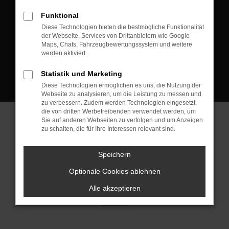
D-08223 Neustadt/Vogtland
Funktional
Kontakt:
Diese Technologien bieten die bestmögliche Funktionalität
der Webseite. Services von Drittanbietern wie Google
Tel.: +49 3745 760 90 20
Maps, Chats, Fahrzeugbewertungssystem und weitere
Fax: +49 3745 760 90 21
werden aktiviert.
Mail: fj@jakob-trading.com
Statistik und Marketing
Diese Technologien ermöglichen es uns, die Nutzung der
Webseite zu analysieren, um die Leistung zu messen und
zu verbessern. Zudem werden Technologien eingesetzt,
die von dritten Werbetreibenden verwendet werden, um
Sie auf anderen Webseiten zu verfolgen und um Anzeigen
zu schalten, die für Ihre Interessen relevant sind.
Barrierefreiheit
Impressum
Datenschutz
Cookie Einstellungen
Speichern
© 2026 Jakob Trading GmbH | Neustädter Straße 1 | DE-08223
Neustadt/Vogtland | fj@jakob-trading.com |
Webdesign by audaris.de
Optionale Cookies ablehnen
Alle akzeptieren