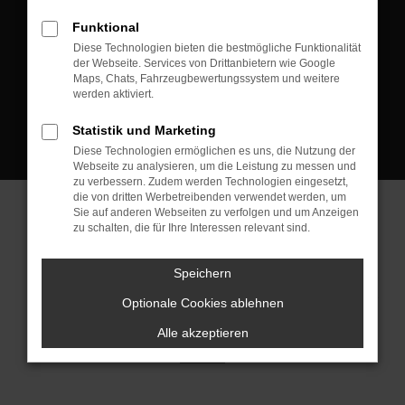
D-08223 Neustadt/Vogtland
Funktional
Kontakt:
Diese Technologien bieten die bestmögliche Funktionalität
der Webseite. Services von Drittanbietern wie Google
Tel.: +49 3745 760 90 20
Maps, Chats, Fahrzeugbewertungssystem und weitere
Fax: +49 3745 760 90 21
werden aktiviert.
Mail: fj@jakob-trading.com
Statistik und Marketing
Diese Technologien ermöglichen es uns, die Nutzung der
Webseite zu analysieren, um die Leistung zu messen und
zu verbessern. Zudem werden Technologien eingesetzt,
die von dritten Werbetreibenden verwendet werden, um
Sie auf anderen Webseiten zu verfolgen und um Anzeigen
zu schalten, die für Ihre Interessen relevant sind.
Barrierefreiheit
Impressum
Datenschutz
Cookie Einstellungen
Speichern
© 2026 Jakob Trading GmbH | Neustädter Straße 1 | DE-08223
Neustadt/Vogtland | fj@jakob-trading.com |
Webdesign by audaris.de
Optionale Cookies ablehnen
Alle akzeptieren