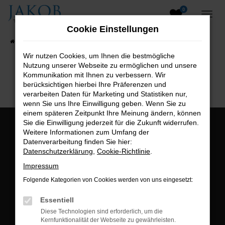
0
Zum
Hauptinhalt
Cookie Einstellungen
springen
Startseite
Fahrzeugangebote
Fahrzeugsuche
Wir nutzen Cookies, um Ihnen die bestmögliche
Nutzung unserer Webseite zu ermöglichen und unsere
B2B-Shop
Kommunikation mit Ihnen zu verbessern. Wir
berücksichtigen hierbei Ihre Präferenzen und
verarbeiten Daten für Marketing und Statistiken nur,
wenn Sie uns Ihre Einwilligung geben. Wenn Sie zu
einem späteren Zeitpunkt Ihre Meinung ändern, können
Sie die Einwilligung jederzeit für die Zukunft widerrufen.
Öffnungszeiten:
Weitere Informationen zum Umfang der
Datenverarbeitung finden Sie hier:
Montag bis Freitag:
Datenschutzerklärung
,
Cookie-Richtlinie
.
07:00 bis 18:00 Uhr
Impressum
Postadresse:
Folgende Kategorien von Cookies werden von uns eingesetzt:
Jakob Trading GmbH
Essentiell
Neustädter Straße 1
Diese Technologien sind erforderlich, um die
Kernfunktionalität der Webseite zu gewährleisten.