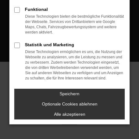
D-08223 Neustadt/Vogtland
Funktional
Kontakt:
Diese Technologien bieten die bestmögliche Funktionalität
der Webseite. Services von Drittanbietern wie Google
Tel.: +49 3745 760 90 20
Maps, Chats, Fahrzeugbewertungssystem und weitere
Fax: +49 3745 760 90 21
werden aktiviert.
Mail: fj@jakob-trading.com
Statistik und Marketing
Diese Technologien ermöglichen es uns, die Nutzung der
Webseite zu analysieren, um die Leistung zu messen und
zu verbessern. Zudem werden Technologien eingesetzt,
die von dritten Werbetreibenden verwendet werden, um
Sie auf anderen Webseiten zu verfolgen und um Anzeigen
zu schalten, die für Ihre Interessen relevant sind.
Barrierefreiheit
Impressum
Datenschutz
Cookie Einstellungen
Speichern
© 2026 Jakob Trading GmbH | Neustädter Straße 1 | DE-08223
Neustadt/Vogtland | fj@jakob-trading.com |
Webdesign by audaris.de
Optionale Cookies ablehnen
Alle akzeptieren