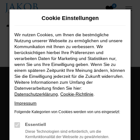
0
Zum
Hauptinhalt
Cookie Einstellungen
springen
Startseite
Fahrzeugangebote
Fahrzeugsuche
Wir nutzen Cookies, um Ihnen die bestmögliche
Nutzung unserer Webseite zu ermöglichen und unsere
B2B-Shop
Kommunikation mit Ihnen zu verbessern. Wir
berücksichtigen hierbei Ihre Präferenzen und
verarbeiten Daten für Marketing und Statistiken nur,
wenn Sie uns Ihre Einwilligung geben. Wenn Sie zu
einem späteren Zeitpunkt Ihre Meinung ändern, können
Sie die Einwilligung jederzeit für die Zukunft widerrufen.
Öffnungszeiten:
Weitere Informationen zum Umfang der
Datenverarbeitung finden Sie hier:
Montag bis Freitag:
Datenschutzerklärung
,
Cookie-Richtlinie
.
07:00 bis 18:00 Uhr
Impressum
Postadresse:
Folgende Kategorien von Cookies werden von uns eingesetzt:
Jakob Trading GmbH
Essentiell
Neustädter Straße 1
Diese Technologien sind erforderlich, um die
Kernfunktionalität der Webseite zu gewährleisten.