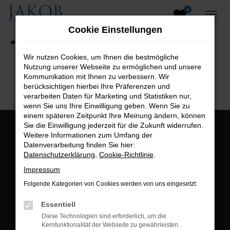
0
Zum
Hauptinhalt
Cookie Einstellungen
springen
Startseite
Fahrzeugangebote
Fahrzeugsuche
Wir nutzen Cookies, um Ihnen die bestmögliche
Nutzung unserer Webseite zu ermöglichen und unsere
B2B-Shop
Kommunikation mit Ihnen zu verbessern. Wir
berücksichtigen hierbei Ihre Präferenzen und
verarbeiten Daten für Marketing und Statistiken nur,
wenn Sie uns Ihre Einwilligung geben. Wenn Sie zu
einem späteren Zeitpunkt Ihre Meinung ändern, können
Sie die Einwilligung jederzeit für die Zukunft widerrufen.
Öffnungszeiten:
Weitere Informationen zum Umfang der
Datenverarbeitung finden Sie hier:
Montag bis Freitag:
Datenschutzerklärung
,
Cookie-Richtlinie
.
07:00 bis 18:00 Uhr
Impressum
Postadresse:
Folgende Kategorien von Cookies werden von uns eingesetzt:
Jakob Trading GmbH
Essentiell
Neustädter Straße 1
Diese Technologien sind erforderlich, um die
Kernfunktionalität der Webseite zu gewährleisten.