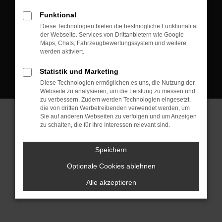
D-08223 Neustadt/Vogtland
Funktional
Kontakt:
Diese Technologien bieten die bestmögliche Funktionalität
der Webseite. Services von Drittanbietern wie Google
Tel.: +49 3745 760 90 20
Maps, Chats, Fahrzeugbewertungssystem und weitere
Fax: +49 3745 760 90 21
werden aktiviert.
Mail: fj@jakob-trading.com
Statistik und Marketing
Diese Technologien ermöglichen es uns, die Nutzung der
Webseite zu analysieren, um die Leistung zu messen und
zu verbessern. Zudem werden Technologien eingesetzt,
die von dritten Werbetreibenden verwendet werden, um
Sie auf anderen Webseiten zu verfolgen und um Anzeigen
zu schalten, die für Ihre Interessen relevant sind.
Barrierefreiheit
Impressum
Datenschutz
Cookie Einstellungen
Speichern
© 2026 Jakob Trading GmbH | Neustädter Straße 1 | DE-08223
Neustadt/Vogtland | fj@jakob-trading.com |
Webdesign by audaris.de
Optionale Cookies ablehnen
Alle akzeptieren