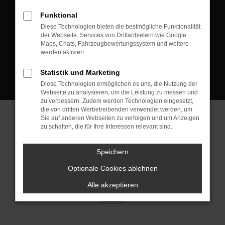
D-08223 Neustadt/Vogtland
Funktional
Kontakt:
Diese Technologien bieten die bestmögliche Funktionalität
der Webseite. Services von Drittanbietern wie Google
Tel.: +49 3745 760 90 20
Maps, Chats, Fahrzeugbewertungssystem und weitere
Fax: +49 3745 760 90 21
werden aktiviert.
Mail: fj@jakob-trading.com
Statistik und Marketing
Diese Technologien ermöglichen es uns, die Nutzung der
Webseite zu analysieren, um die Leistung zu messen und
zu verbessern. Zudem werden Technologien eingesetzt,
die von dritten Werbetreibenden verwendet werden, um
Sie auf anderen Webseiten zu verfolgen und um Anzeigen
zu schalten, die für Ihre Interessen relevant sind.
Barrierefreiheit
Impressum
Datenschutz
Cookie Einstellungen
Speichern
© 2026 Jakob Trading GmbH | Neustädter Straße 1 | DE-08223
Neustadt/Vogtland | fj@jakob-trading.com |
Webdesign by audaris.de
Optionale Cookies ablehnen
Alle akzeptieren