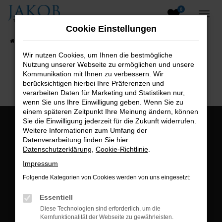
0
Zum
Hauptinhalt
Cookie Einstellungen
springen
Startseite
Fahrzeugangebote
Fahrzeugsuche
Wir nutzen Cookies, um Ihnen die bestmögliche
Nutzung unserer Webseite zu ermöglichen und unsere
B2B-Shop
Kommunikation mit Ihnen zu verbessern. Wir
berücksichtigen hierbei Ihre Präferenzen und
verarbeiten Daten für Marketing und Statistiken nur,
wenn Sie uns Ihre Einwilligung geben. Wenn Sie zu
einem späteren Zeitpunkt Ihre Meinung ändern, können
Sie die Einwilligung jederzeit für die Zukunft widerrufen.
Öffnungszeiten:
Weitere Informationen zum Umfang der
Datenverarbeitung finden Sie hier:
Montag bis Freitag:
Datenschutzerklärung
,
Cookie-Richtlinie
.
07:00 bis 18:00 Uhr
Impressum
Postadresse:
Folgende Kategorien von Cookies werden von uns eingesetzt:
Jakob Trading GmbH
Essentiell
Neustädter Straße 1
Diese Technologien sind erforderlich, um die
Kernfunktionalität der Webseite zu gewährleisten.