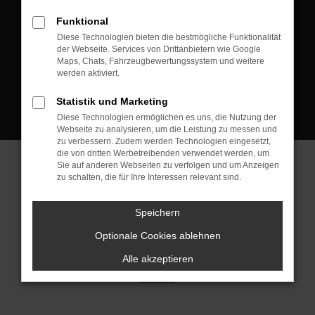
D-08223 Neustadt/Vogtland
Funktional
Kontakt:
Diese Technologien bieten die bestmögliche Funktionalität
der Webseite. Services von Drittanbietern wie Google
Tel.: +49 3745 760 90 20
Maps, Chats, Fahrzeugbewertungssystem und weitere
Fax: +49 3745 760 90 21
werden aktiviert.
Mail: fj@jakob-trading.com
Statistik und Marketing
Diese Technologien ermöglichen es uns, die Nutzung der
Webseite zu analysieren, um die Leistung zu messen und
zu verbessern. Zudem werden Technologien eingesetzt,
die von dritten Werbetreibenden verwendet werden, um
Sie auf anderen Webseiten zu verfolgen und um Anzeigen
zu schalten, die für Ihre Interessen relevant sind.
Barrierefreiheit
Impressum
Datenschutz
Cookie Einstellungen
Speichern
© 2026 Jakob Trading GmbH | Neustädter Straße 1 | DE-08223
Neustadt/Vogtland | fj@jakob-trading.com |
Webdesign by audaris.de
Optionale Cookies ablehnen
Alle akzeptieren