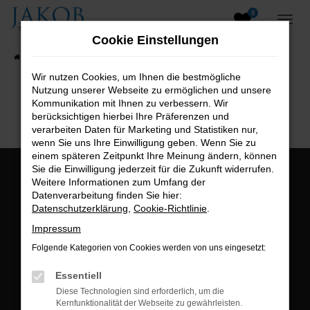
0
Zum
Hauptinhalt
Cookie Einstellungen
springen
Startseite
Fahrzeugangebote
Fahrzeugsuche
Wir nutzen Cookies, um Ihnen die bestmögliche
Nutzung unserer Webseite zu ermöglichen und unsere
B2B-Shop
Kommunikation mit Ihnen zu verbessern. Wir
berücksichtigen hierbei Ihre Präferenzen und
verarbeiten Daten für Marketing und Statistiken nur,
wenn Sie uns Ihre Einwilligung geben. Wenn Sie zu
einem späteren Zeitpunkt Ihre Meinung ändern, können
Sie die Einwilligung jederzeit für die Zukunft widerrufen.
Öffnungszeiten:
Weitere Informationen zum Umfang der
Datenverarbeitung finden Sie hier:
Montag bis Freitag:
Datenschutzerklärung
,
Cookie-Richtlinie
.
07:00 bis 18:00 Uhr
Impressum
Postadresse:
Folgende Kategorien von Cookies werden von uns eingesetzt:
Jakob Trading GmbH
Essentiell
Neustädter Straße 1
Diese Technologien sind erforderlich, um die
Kernfunktionalität der Webseite zu gewährleisten.