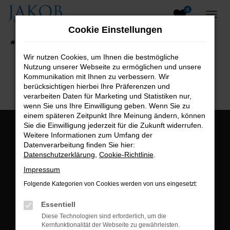
0
Zum
Hauptinhalt
Cookie Einstellungen
springen
Startseite
Fahrzeugangebote
Fahrzeugsuche
Wir nutzen Cookies, um Ihnen die bestmögliche
Nutzung unserer Webseite zu ermöglichen und unsere
B2B-Shop
Kommunikation mit Ihnen zu verbessern. Wir
berücksichtigen hierbei Ihre Präferenzen und
verarbeiten Daten für Marketing und Statistiken nur,
wenn Sie uns Ihre Einwilligung geben. Wenn Sie zu
einem späteren Zeitpunkt Ihre Meinung ändern, können
Sie die Einwilligung jederzeit für die Zukunft widerrufen.
Öffnungszeiten:
Weitere Informationen zum Umfang der
Datenverarbeitung finden Sie hier:
Montag bis Freitag:
Datenschutzerklärung
,
Cookie-Richtlinie
.
07:00 bis 18:00 Uhr
Impressum
Postadresse:
Folgende Kategorien von Cookies werden von uns eingesetzt:
Jakob Trading GmbH
Essentiell
Neustädter Straße 1
Diese Technologien sind erforderlich, um die
Kernfunktionalität der Webseite zu gewährleisten.