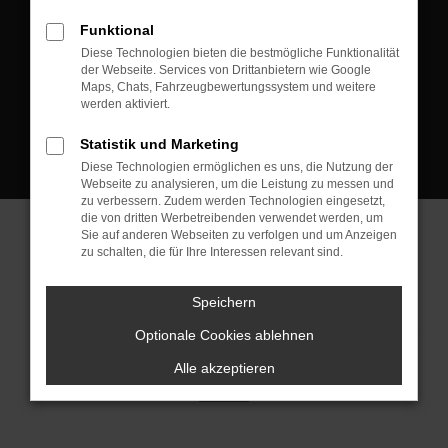
D-08223 Neustadt/Vogtland
Funktional
Kontakt:
Diese Technologien bieten die bestmögliche Funktionalität
der Webseite. Services von Drittanbietern wie Google
Tel.: +49 3745 760 90 20
Maps, Chats, Fahrzeugbewertungssystem und weitere
Fax: +49 3745 760 90 21
werden aktiviert.
Mail: fj@jakob-trading.com
Statistik und Marketing
Diese Technologien ermöglichen es uns, die Nutzung der
Webseite zu analysieren, um die Leistung zu messen und
zu verbessern. Zudem werden Technologien eingesetzt,
die von dritten Werbetreibenden verwendet werden, um
Sie auf anderen Webseiten zu verfolgen und um Anzeigen
zu schalten, die für Ihre Interessen relevant sind.
Barrierefreiheit
Impressum
Datenschutz
Cookie Einstellungen
Speichern
© 2026 Jakob Trading GmbH | Neustädter Straße 1 | DE-08223
Neustadt/Vogtland | fj@jakob-trading.com |
Webdesign by audaris.de
Optionale Cookies ablehnen
Alle akzeptieren