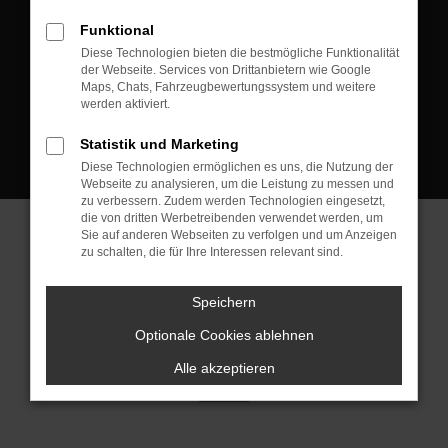
D-08223 Neustadt/Vogtland
Funktional
Kontakt:
Diese Technologien bieten die bestmögliche Funktionalität
der Webseite. Services von Drittanbietern wie Google
Tel.: +49 3745 760 90 20
Maps, Chats, Fahrzeugbewertungssystem und weitere
Fax: +49 3745 760 90 21
werden aktiviert.
Mail: fj@jakob-trading.com
Statistik und Marketing
Diese Technologien ermöglichen es uns, die Nutzung der
Webseite zu analysieren, um die Leistung zu messen und
zu verbessern. Zudem werden Technologien eingesetzt,
die von dritten Werbetreibenden verwendet werden, um
Sie auf anderen Webseiten zu verfolgen und um Anzeigen
zu schalten, die für Ihre Interessen relevant sind.
Barrierefreiheit
Impressum
Datenschutz
Cookie Einstellungen
Speichern
© 2026 Jakob Trading GmbH | Neustädter Straße 1 | DE-08223
Neustadt/Vogtland | fj@jakob-trading.com |
Webdesign by audaris.de
Optionale Cookies ablehnen
Alle akzeptieren