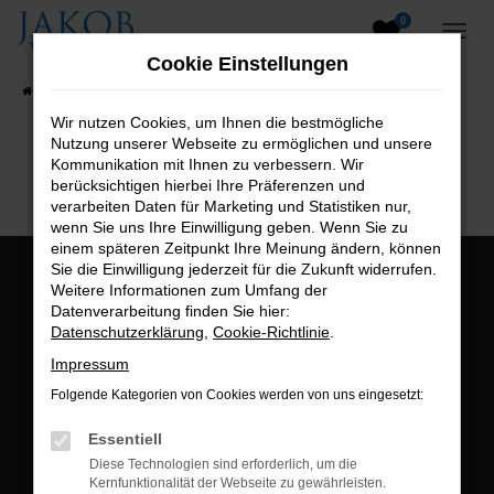
0
Zum
Hauptinhalt
Cookie Einstellungen
springen
Startseite
Fahrzeugangebote
Fahrzeugsuche
Wir nutzen Cookies, um Ihnen die bestmögliche
Nutzung unserer Webseite zu ermöglichen und unsere
B2B-Shop
Kommunikation mit Ihnen zu verbessern. Wir
berücksichtigen hierbei Ihre Präferenzen und
verarbeiten Daten für Marketing und Statistiken nur,
wenn Sie uns Ihre Einwilligung geben. Wenn Sie zu
einem späteren Zeitpunkt Ihre Meinung ändern, können
Sie die Einwilligung jederzeit für die Zukunft widerrufen.
Öffnungszeiten:
Weitere Informationen zum Umfang der
Datenverarbeitung finden Sie hier:
Montag bis Freitag:
Datenschutzerklärung
,
Cookie-Richtlinie
.
07:00 bis 18:00 Uhr
Impressum
Postadresse:
Folgende Kategorien von Cookies werden von uns eingesetzt:
Jakob Trading GmbH
Essentiell
Neustädter Straße 1
Diese Technologien sind erforderlich, um die
Kernfunktionalität der Webseite zu gewährleisten.