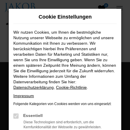
0
Zum
Hauptinhalt
Cookie Einstellungen
springen
Startseite
Fahrzeugangebote
Fahrzeugsuche
Wir nutzen Cookies, um Ihnen die bestmögliche
Nutzung unserer Webseite zu ermöglichen und unsere
B2B-Shop
Kommunikation mit Ihnen zu verbessern. Wir
berücksichtigen hierbei Ihre Präferenzen und
verarbeiten Daten für Marketing und Statistiken nur,
wenn Sie uns Ihre Einwilligung geben. Wenn Sie zu
einem späteren Zeitpunkt Ihre Meinung ändern, können
Sie die Einwilligung jederzeit für die Zukunft widerrufen.
Öffnungszeiten:
Weitere Informationen zum Umfang der
Datenverarbeitung finden Sie hier:
Montag bis Freitag:
Datenschutzerklärung
,
Cookie-Richtlinie
.
07:00 bis 18:00 Uhr
Impressum
Postadresse:
Folgende Kategorien von Cookies werden von uns eingesetzt:
Jakob Trading GmbH
Essentiell
Neustädter Straße 1
Diese Technologien sind erforderlich, um die
Kernfunktionalität der Webseite zu gewährleisten.