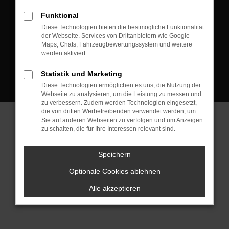
D-08223 Neustadt/Vogtland
Funktional
Kontakt:
Diese Technologien bieten die bestmögliche Funktionalität
der Webseite. Services von Drittanbietern wie Google
Tel.: +49 3745 760 90 20
Maps, Chats, Fahrzeugbewertungssystem und weitere
Fax: +49 3745 760 90 21
werden aktiviert.
Mail: fj@jakob-trading.com
Statistik und Marketing
Diese Technologien ermöglichen es uns, die Nutzung der
Webseite zu analysieren, um die Leistung zu messen und
zu verbessern. Zudem werden Technologien eingesetzt,
die von dritten Werbetreibenden verwendet werden, um
Sie auf anderen Webseiten zu verfolgen und um Anzeigen
zu schalten, die für Ihre Interessen relevant sind.
Barrierefreiheit
Impressum
Datenschutz
Cookie Einstellungen
Speichern
© 2026 Jakob Trading GmbH | Neustädter Straße 1 | DE-08223
Neustadt/Vogtland | fj@jakob-trading.com |
Webdesign by audaris.de
Optionale Cookies ablehnen
Alle akzeptieren