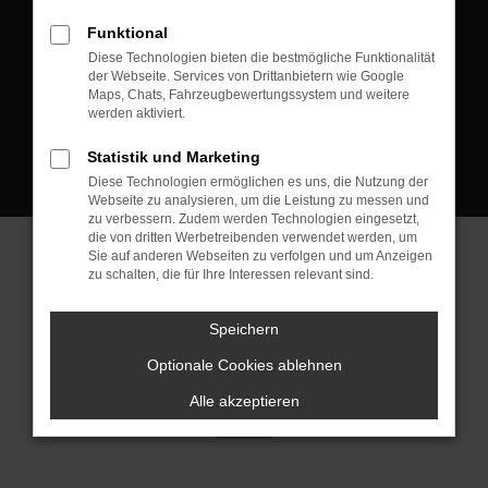
D-08223 Neustadt/Vogtland
Funktional
Kontakt:
Diese Technologien bieten die bestmögliche Funktionalität
der Webseite. Services von Drittanbietern wie Google
Tel.: +49 3745 760 90 20
Maps, Chats, Fahrzeugbewertungssystem und weitere
Fax: +49 3745 760 90 21
werden aktiviert.
Mail: fj@jakob-trading.com
Statistik und Marketing
Diese Technologien ermöglichen es uns, die Nutzung der
Webseite zu analysieren, um die Leistung zu messen und
zu verbessern. Zudem werden Technologien eingesetzt,
die von dritten Werbetreibenden verwendet werden, um
Sie auf anderen Webseiten zu verfolgen und um Anzeigen
zu schalten, die für Ihre Interessen relevant sind.
Barrierefreiheit
Impressum
Datenschutz
Cookie Einstellungen
Speichern
© 2026 Jakob Trading GmbH | Neustädter Straße 1 | DE-08223
Neustadt/Vogtland | fj@jakob-trading.com |
Webdesign by audaris.de
Optionale Cookies ablehnen
Alle akzeptieren