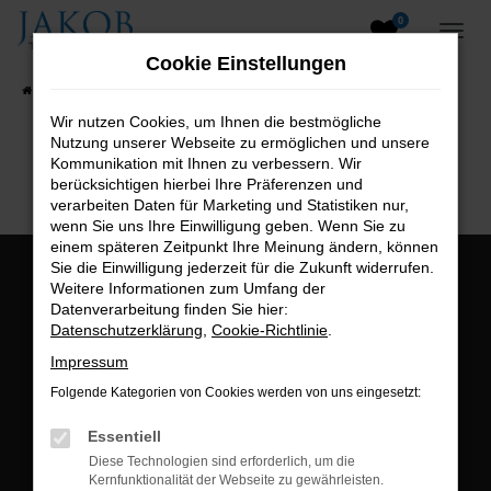
0
Zum
Hauptinhalt
Cookie Einstellungen
springen
Startseite
Fahrzeugangebote
Fahrzeugsuche
Wir nutzen Cookies, um Ihnen die bestmögliche
Nutzung unserer Webseite zu ermöglichen und unsere
B2B-Shop
Kommunikation mit Ihnen zu verbessern. Wir
berücksichtigen hierbei Ihre Präferenzen und
verarbeiten Daten für Marketing und Statistiken nur,
wenn Sie uns Ihre Einwilligung geben. Wenn Sie zu
einem späteren Zeitpunkt Ihre Meinung ändern, können
Sie die Einwilligung jederzeit für die Zukunft widerrufen.
Öffnungszeiten:
Weitere Informationen zum Umfang der
Datenverarbeitung finden Sie hier:
Montag bis Freitag:
Datenschutzerklärung
,
Cookie-Richtlinie
.
07:00 bis 18:00 Uhr
Impressum
Postadresse:
Folgende Kategorien von Cookies werden von uns eingesetzt:
Jakob Trading GmbH
Essentiell
Neustädter Straße 1
Diese Technologien sind erforderlich, um die
Kernfunktionalität der Webseite zu gewährleisten.