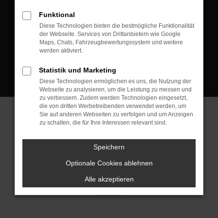
D-08223 Neustadt/Vogtland
Funktional
Kontakt:
Diese Technologien bieten die bestmögliche Funktionalität
der Webseite. Services von Drittanbietern wie Google
Tel.: +49 3745 760 90 20
Maps, Chats, Fahrzeugbewertungssystem und weitere
Fax: +49 3745 760 90 21
werden aktiviert.
Mail: fj@jakob-trading.com
Statistik und Marketing
Diese Technologien ermöglichen es uns, die Nutzung der
Webseite zu analysieren, um die Leistung zu messen und
zu verbessern. Zudem werden Technologien eingesetzt,
die von dritten Werbetreibenden verwendet werden, um
Sie auf anderen Webseiten zu verfolgen und um Anzeigen
zu schalten, die für Ihre Interessen relevant sind.
Barrierefreiheit
Impressum
Datenschutz
Cookie Einstellungen
Speichern
© 2026 Jakob Trading GmbH | Neustädter Straße 1 | DE-08223
Neustadt/Vogtland | fj@jakob-trading.com |
Webdesign by audaris.de
Optionale Cookies ablehnen
Alle akzeptieren