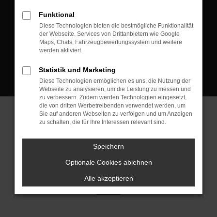
D-08223 Neustadt/Vogtland
Funktional
Kontakt:
Diese Technologien bieten die bestmögliche Funktionalität
der Webseite. Services von Drittanbietern wie Google
Tel.: +49 3745 760 90 20
Maps, Chats, Fahrzeugbewertungssystem und weitere
Fax: +49 3745 760 90 21
werden aktiviert.
Mail: fj@jakob-trading.com
Statistik und Marketing
Diese Technologien ermöglichen es uns, die Nutzung der
Webseite zu analysieren, um die Leistung zu messen und
zu verbessern. Zudem werden Technologien eingesetzt,
die von dritten Werbetreibenden verwendet werden, um
Sie auf anderen Webseiten zu verfolgen und um Anzeigen
zu schalten, die für Ihre Interessen relevant sind.
Barrierefreiheit
Impressum
Datenschutz
Cookie Einstellungen
Speichern
© 2026 Jakob Trading GmbH | Neustädter Straße 1 | DE-08223
Neustadt/Vogtland | fj@jakob-trading.com |
Webdesign by audaris.de
Optionale Cookies ablehnen
Alle akzeptieren