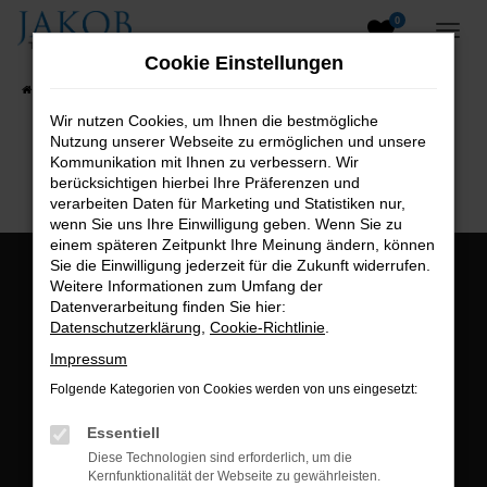
0
Zum
Hauptinhalt
Cookie Einstellungen
springen
Startseite
Fahrzeugangebote
Fahrzeugsuche
Wir nutzen Cookies, um Ihnen die bestmögliche
Nutzung unserer Webseite zu ermöglichen und unsere
B2B-Shop
Kommunikation mit Ihnen zu verbessern. Wir
berücksichtigen hierbei Ihre Präferenzen und
verarbeiten Daten für Marketing und Statistiken nur,
wenn Sie uns Ihre Einwilligung geben. Wenn Sie zu
einem späteren Zeitpunkt Ihre Meinung ändern, können
Sie die Einwilligung jederzeit für die Zukunft widerrufen.
Öffnungszeiten:
Weitere Informationen zum Umfang der
Datenverarbeitung finden Sie hier:
Montag bis Freitag:
Datenschutzerklärung
,
Cookie-Richtlinie
.
07:00 bis 18:00 Uhr
Impressum
Postadresse:
Folgende Kategorien von Cookies werden von uns eingesetzt:
Jakob Trading GmbH
Essentiell
Neustädter Straße 1
Diese Technologien sind erforderlich, um die
Kernfunktionalität der Webseite zu gewährleisten.