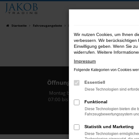
Zum
Hauptinhalt
springen
Startseite
Fahrzeugangebote
Fahrzeugsuche
Wir nutzen Cookies, um Ihnen d
verbessern. Wir berücksichtigen 
Einwilligung geben. Wenn Sie zu 
widerrufen. Weitere Information
Impressum
Folgende Kategorien von Cookies werd
Öffnungszeiten:
Essentiell
Diese Technologien sind erforde
Montag bis Freitag:
07:00 bis 18:00 Uhr
Funktional
Diese Technologien bieten die b
Fahrzeugbewertungssystem und w
Statistik und Marketing
Diese Technologien ermöglichen