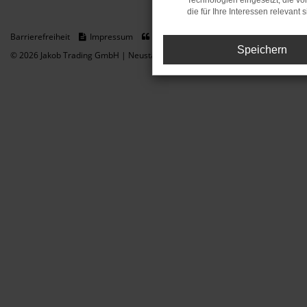
Technologien eingesetzt, die v
die für Ihre Interessen relevant s
Barrierefreiheit
Impressum
Datenschutz
Cookie Einstellungen
Speichern
© 2026 Jakob Trading GmbH | Neustädter Straße 1 | DE-08223 Neustadt/Vogt