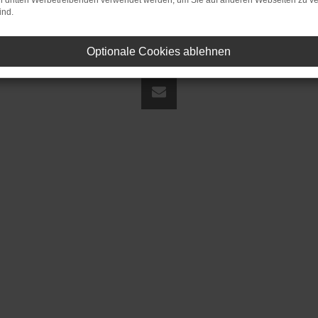
on dritten Werbetreibenden verwendet werden, um Sie auf anderen Webseiten zu ve
ind.
Optionale Cookies ablehnen
land | fj@jakob-trading.com |
Webdesign by audaris.de