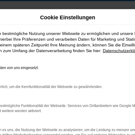
Cookie Einstellungen
ie bestmögliche Nutzung unserer Webseite zu ermöglichen und unsere
hierbei Ihre Präferenzen und verarbeiten Daten für Marketing und Stati
B2B-Shop
einem späteren Zeitpunkt Ihre Meinung ändern, können Sie die Einwillig
en zum Umfang der Datenverarbeitung finden Sie hier:
Datenschutzerkl
en von uns eingesetzt:
Postadresse:
rlich, um die Kernfunktionalität der Webseite zu gewährleisten.
Jakob Trading GmbH
Neustädter Straße 1
estmögliche Funktionalität der Webseite. Services von Drittanbietern wie Google 
D-08223 Neustadt/Vogtland
eitere werden aktiviert.
 es uns, die Nutzung der Webseite zu analysieren, um die Leistung zu messen u