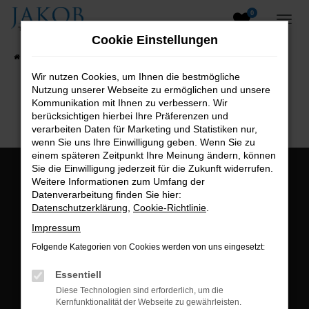
0
Zum
Hauptinhalt
Cookie Einstellungen
springen
Startseite
Fahrzeugangebote
Fahrzeugsuche
Wir nutzen Cookies, um Ihnen die bestmögliche
Nutzung unserer Webseite zu ermöglichen und unsere
B2B-Shop
Kommunikation mit Ihnen zu verbessern. Wir
berücksichtigen hierbei Ihre Präferenzen und
verarbeiten Daten für Marketing und Statistiken nur,
wenn Sie uns Ihre Einwilligung geben. Wenn Sie zu
einem späteren Zeitpunkt Ihre Meinung ändern, können
Sie die Einwilligung jederzeit für die Zukunft widerrufen.
Öffnungszeiten:
Weitere Informationen zum Umfang der
Datenverarbeitung finden Sie hier:
Montag bis Freitag:
Datenschutzerklärung
,
Cookie-Richtlinie
.
07:00 bis 18:00 Uhr
Impressum
Postadresse:
Folgende Kategorien von Cookies werden von uns eingesetzt:
Jakob Trading GmbH
Essentiell
Neustädter Straße 1
Diese Technologien sind erforderlich, um die
Kernfunktionalität der Webseite zu gewährleisten.