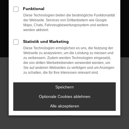
D-08223 Neustadt/Vogtland
Funktional
Kontakt:
Diese Technologien bieten die bestmögliche Funktionalität
der Webseite. Services von Drittanbietern wie Google
Tel.: +49 3745 760 90 20
Maps, Chats, Fahrzeugbewertungssystem und weitere
Fax: +49 3745 760 90 21
werden aktiviert.
Mail: fj@jakob-trading.com
Statistik und Marketing
Diese Technologien ermöglichen es uns, die Nutzung der
Webseite zu analysieren, um die Leistung zu messen und
zu verbessern. Zudem werden Technologien eingesetzt,
die von dritten Werbetreibenden verwendet werden, um
Sie auf anderen Webseiten zu verfolgen und um Anzeigen
zu schalten, die für Ihre Interessen relevant sind.
Barrierefreiheit
Impressum
Datenschutz
Cookie Einstellungen
Speichern
© 2026 Jakob Trading GmbH | Neustädter Straße 1 | DE-08223
Neustadt/Vogtland | fj@jakob-trading.com |
Webdesign by audaris.de
Optionale Cookies ablehnen
Alle akzeptieren