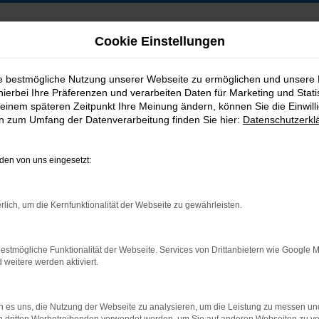
Cookie Einstellungen
ie bestmögliche Nutzung unserer Webseite zu ermöglichen und unsere
hierbei Ihre Präferenzen und verarbeiten Daten für Marketing und Stati
B2B-Shop
einem späteren Zeitpunkt Ihre Meinung ändern, können Sie die Einwillig
en zum Umfang der Datenverarbeitung finden Sie hier:
Datenschutzerkl
en von uns eingesetzt:
Postadresse:
rlich, um die Kernfunktionalität der Webseite zu gewährleisten.
Jakob Trading GmbH
Neustädter Straße 1
estmögliche Funktionalität der Webseite. Services von Drittanbietern wie Google 
D-08223 Neustadt/Vogtland
eitere werden aktiviert.
 es uns, die Nutzung der Webseite zu analysieren, um die Leistung zu messen u