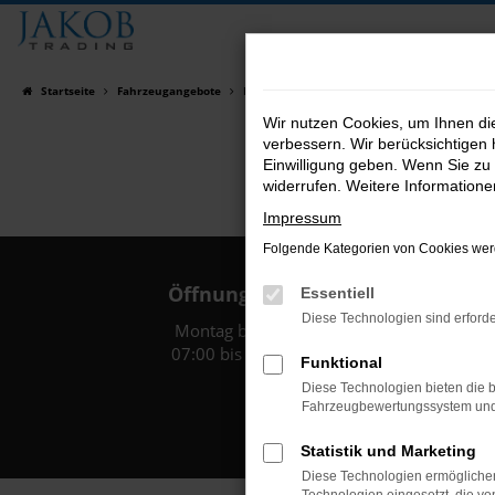
Zum
Hauptinhalt
springen
Startseite
Fahrzeugangebote
Fahrzeugsuche
Wir nutzen Cookies, um Ihnen d
verbessern. Wir berücksichtigen 
Einwilligung geben. Wenn Sie zu 
widerrufen. Weitere Information
Impressum
Folgende Kategorien von Cookies werd
Öffnungszeiten:
Essentiell
Diese Technologien sind erforde
Montag bis Freitag:
07:00 bis 18:00 Uhr
Funktional
Diese Technologien bieten die b
Fahrzeugbewertungssystem und w
Statistik und Marketing
Diese Technologien ermöglichen