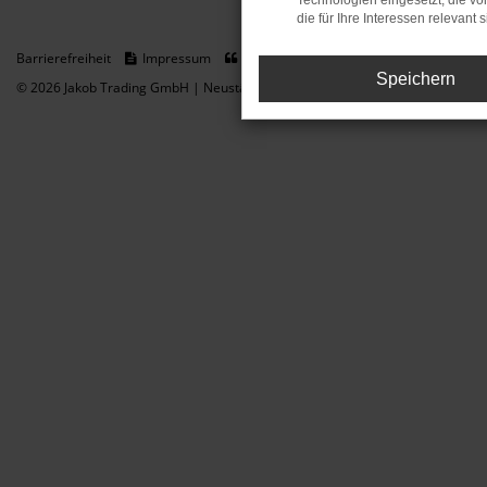
Technologien eingesetzt, die v
die für Ihre Interessen relevant s
Barrierefreiheit
Impressum
Datenschutz
Cookie Einstellungen
Speichern
© 2026 Jakob Trading GmbH | Neustädter Straße 1 | DE-08223 Neustadt/Vogt