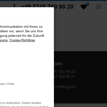
+49 3745 760 90 20
0
 Kommunikation mit Ihnen zu
stiken nur, wenn Sie uns Ihre
ung jederzeit für die Zukunft
ärung
,
Cookie-Richtlinie
.
Kontakt:
Tel.: +49 3745 760 90 20
Fax: +49 3745 760 90 21
Maps, Chats,
Mail: fj@jakob-trading.com
nd zu verbessern. Zudem werden