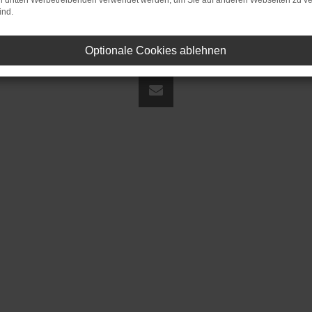
on dritten Werbetreibenden verwendet werden, um Sie auf anderen Webseiten zu ve
ind.
Optionale Cookies ablehnen
land | fj@jakob-trading.com |
Webdesign by audaris.de