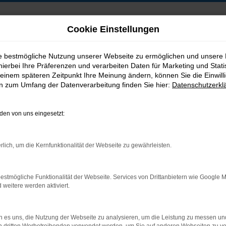
Cookie Einstellungen
ie bestmögliche Nutzung unserer Webseite zu ermöglichen und unsere
hierbei Ihre Präferenzen und verarbeiten Daten für Marketing und Stati
B2B-Shop
einem späteren Zeitpunkt Ihre Meinung ändern, können Sie die Einwillig
en zum Umfang der Datenverarbeitung finden Sie hier:
Datenschutzerkl
en von uns eingesetzt:
Postadresse:
rlich, um die Kernfunktionalität der Webseite zu gewährleisten.
Jakob Trading GmbH
Neustädter Straße 1
estmögliche Funktionalität der Webseite. Services von Drittanbietern wie Google 
D-08223 Neustadt/Vogtland
eitere werden aktiviert.
 es uns, die Nutzung der Webseite zu analysieren, um die Leistung zu messen u