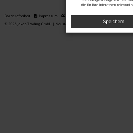
Technologien eingesetzt, die v
die für Ihre Interessen relevant s
Barrierefreiheit
Impressum
Datenschutz
Cookie Einstellungen
Speichern
© 2026 Jakob Trading GmbH | Neustädter Straße 1 | DE-08223 Neustadt/Vogt