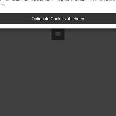
on dritten Werbetreibenden verwendet werden, um Sie auf anderen Webseiten zu ve
ind.
Optionale Cookies ablehnen
land | fj@jakob-trading.com |
Webdesign by audaris.de