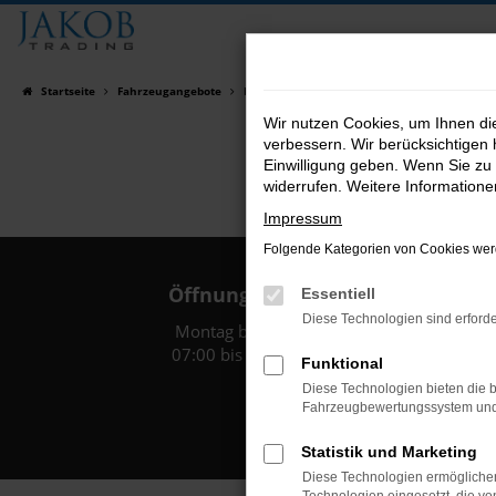
Zum
Hauptinhalt
springen
Startseite
Fahrzeugangebote
Fahrzeugsuche
Wir nutzen Cookies, um Ihnen d
verbessern. Wir berücksichtigen 
Einwilligung geben. Wenn Sie zu 
widerrufen. Weitere Information
Impressum
Folgende Kategorien von Cookies werd
Öffnungszeiten:
Essentiell
Diese Technologien sind erforde
Montag bis Freitag:
07:00 bis 18:00 Uhr
Funktional
Diese Technologien bieten die b
Fahrzeugbewertungssystem und w
Statistik und Marketing
Diese Technologien ermöglichen