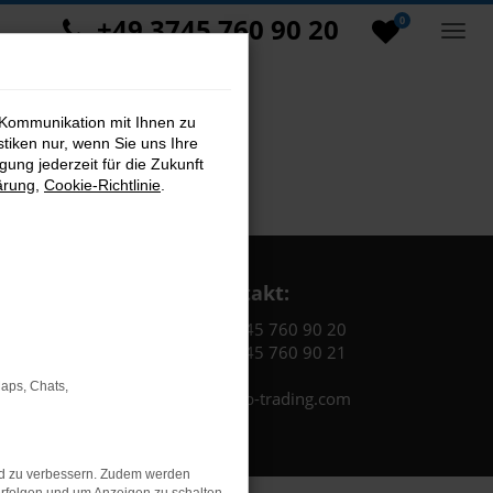
+49 3745 760 90 20
0
 Kommunikation mit Ihnen zu
stiken nur, wenn Sie uns Ihre
ung jederzeit für die Zukunft
ärung
,
Cookie-Richtlinie
.
Kontakt:
Tel.: +49 3745 760 90 20
Fax: +49 3745 760 90 21
Maps, Chats,
Mail: fj@jakob-trading.com
nd zu verbessern. Zudem werden