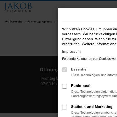
Zum
Hauptinhalt
springen
Startseite
Fahrzeugangebote
Fahrzeugsuche
Wir nutzen Cookies, um Ihnen d
verbessern. Wir berücksichtigen 
Einwilligung geben. Wenn Sie zu 
widerrufen. Weitere Information
Impressum
Folgende Kategorien von Cookies werd
Öffnungszeiten:
Essentiell
Diese Technologien sind erforde
Montag bis Freitag:
07:00 bis 18:00 Uhr
Funktional
Diese Technologien bieten die b
Fahrzeugbewertungssystem und w
Statistik und Marketing
Diese Technologien ermöglichen