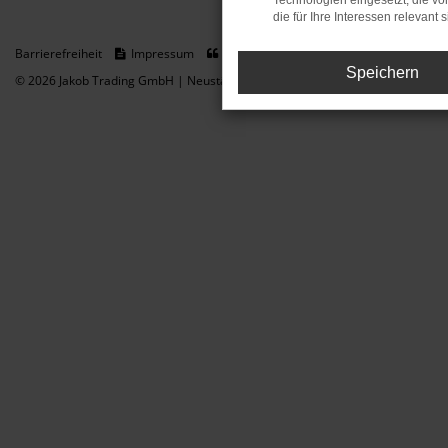
Technologien eingesetzt, die v
die für Ihre Interessen relevant s
Barrierefreiheit
Impressum
Datenschutz
Cookie Einstellungen
Speichern
© 2026 Jakob Trading GmbH | Neustädter Straße 1 | DE-08223 Neustadt/Vogt