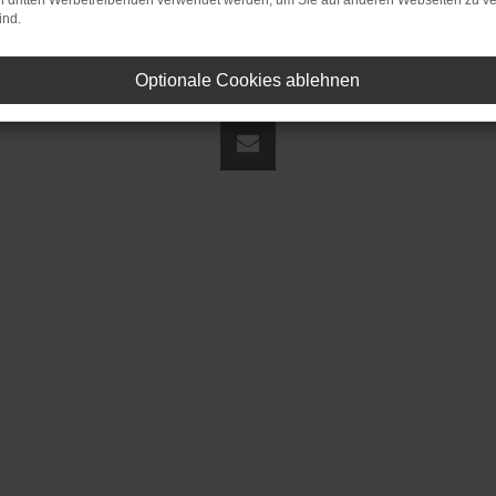
on dritten Werbetreibenden verwendet werden, um Sie auf anderen Webseiten zu ve
ind.
Optionale Cookies ablehnen
land | fj@jakob-trading.com |
Webdesign by audaris.de