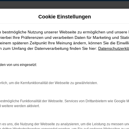
Cookie Einstellungen
ie bestmögliche Nutzung unserer Webseite zu ermöglichen und unsere
hierbei Ihre Präferenzen und verarbeiten Daten für Marketing und Stati
B2B-Shop
einem späteren Zeitpunkt Ihre Meinung ändern, können Sie die Einwillig
en zum Umfang der Datenverarbeitung finden Sie hier:
Datenschutzerkl
en von uns eingesetzt:
Postadresse:
rlich, um die Kernfunktionalität der Webseite zu gewährleisten.
Jakob Trading GmbH
Neustädter Straße 1
estmögliche Funktionalität der Webseite. Services von Drittanbietern wie Google 
D-08223 Neustadt/Vogtland
eitere werden aktiviert.
 es uns, die Nutzung der Webseite zu analysieren, um die Leistung zu messen u