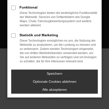
D-08223 Neustadt/Vogtland
Funktional
Kontakt:
Diese Technologien bieten die bestmögliche Funktionalität
der Webseite. Services von Drittanbietern wie Google
Tel.: +49 3745 760 90 20
Maps, Chats, Fahrzeugbewertungssystem und weitere
Fax: +49 3745 760 90 21
werden aktiviert.
Mail: fj@jakob-trading.com
Statistik und Marketing
Diese Technologien ermöglichen es uns, die Nutzung der
Webseite zu analysieren, um die Leistung zu messen und
zu verbessern. Zudem werden Technologien eingesetzt,
die von dritten Werbetreibenden verwendet werden, um
Sie auf anderen Webseiten zu verfolgen und um Anzeigen
zu schalten, die für Ihre Interessen relevant sind.
Barrierefreiheit
Impressum
Datenschutz
Cookie Einstellungen
Speichern
© 2026 Jakob Trading GmbH | Neustädter Straße 1 | DE-08223
Neustadt/Vogtland | fj@jakob-trading.com |
Webdesign by audaris.de
Optionale Cookies ablehnen
Alle akzeptieren