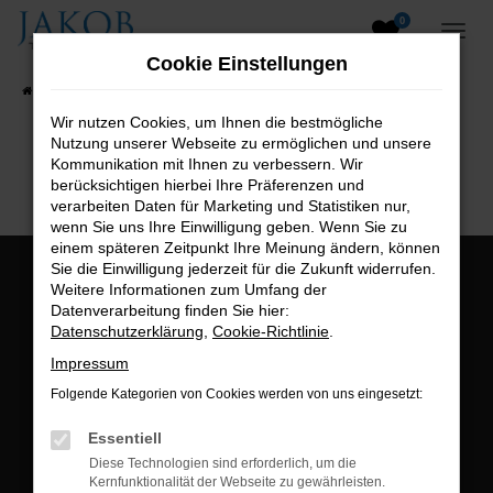
0
Zum
Hauptinhalt
Cookie Einstellungen
springen
Startseite
Fahrzeugangebote
Fahrzeugsuche
Wir nutzen Cookies, um Ihnen die bestmögliche
Nutzung unserer Webseite zu ermöglichen und unsere
B2B-Shop
Kommunikation mit Ihnen zu verbessern. Wir
berücksichtigen hierbei Ihre Präferenzen und
verarbeiten Daten für Marketing und Statistiken nur,
wenn Sie uns Ihre Einwilligung geben. Wenn Sie zu
einem späteren Zeitpunkt Ihre Meinung ändern, können
Sie die Einwilligung jederzeit für die Zukunft widerrufen.
Öffnungszeiten:
Weitere Informationen zum Umfang der
Datenverarbeitung finden Sie hier:
Montag bis Freitag:
Datenschutzerklärung
,
Cookie-Richtlinie
.
07:00 bis 18:00 Uhr
Impressum
Postadresse:
Folgende Kategorien von Cookies werden von uns eingesetzt:
Jakob Trading GmbH
Essentiell
Neustädter Straße 1
Diese Technologien sind erforderlich, um die
Kernfunktionalität der Webseite zu gewährleisten.