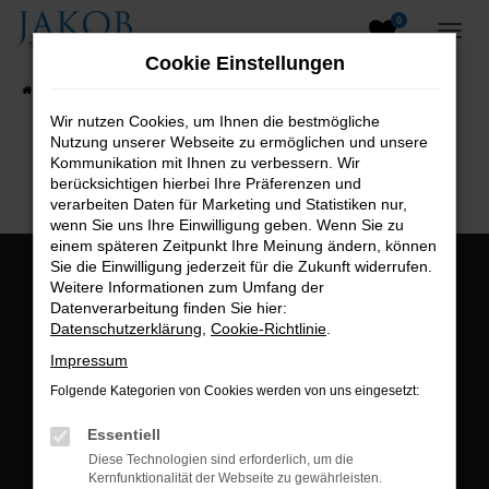
0
Zum
Hauptinhalt
Cookie Einstellungen
springen
Startseite
Fahrzeugangebote
Fahrzeugsuche
Wir nutzen Cookies, um Ihnen die bestmögliche
Nutzung unserer Webseite zu ermöglichen und unsere
B2B-Shop
Kommunikation mit Ihnen zu verbessern. Wir
berücksichtigen hierbei Ihre Präferenzen und
verarbeiten Daten für Marketing und Statistiken nur,
wenn Sie uns Ihre Einwilligung geben. Wenn Sie zu
einem späteren Zeitpunkt Ihre Meinung ändern, können
Sie die Einwilligung jederzeit für die Zukunft widerrufen.
Öffnungszeiten:
Weitere Informationen zum Umfang der
Datenverarbeitung finden Sie hier:
Montag bis Freitag:
Datenschutzerklärung
,
Cookie-Richtlinie
.
07:00 bis 18:00 Uhr
Impressum
Postadresse:
Folgende Kategorien von Cookies werden von uns eingesetzt:
Jakob Trading GmbH
Essentiell
Neustädter Straße 1
Diese Technologien sind erforderlich, um die
Kernfunktionalität der Webseite zu gewährleisten.