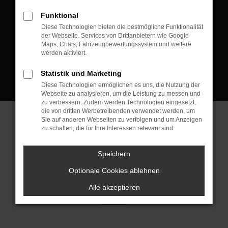
D-08223 Neustadt/Vogtland
Funktional
Kontakt:
Diese Technologien bieten die bestmögliche Funktionalität
der Webseite. Services von Drittanbietern wie Google
Tel.: +49 3745 760 90 20
Maps, Chats, Fahrzeugbewertungssystem und weitere
Fax: +49 3745 760 90 21
werden aktiviert.
Mail: fj@jakob-trading.com
Statistik und Marketing
Diese Technologien ermöglichen es uns, die Nutzung der
Webseite zu analysieren, um die Leistung zu messen und
zu verbessern. Zudem werden Technologien eingesetzt,
die von dritten Werbetreibenden verwendet werden, um
Sie auf anderen Webseiten zu verfolgen und um Anzeigen
zu schalten, die für Ihre Interessen relevant sind.
Barrierefreiheit
Impressum
Datenschutz
Cookie Einstellungen
Speichern
© 2026 Jakob Trading GmbH | Neustädter Straße 1 | DE-08223
Neustadt/Vogtland | fj@jakob-trading.com |
Webdesign by audaris.de
Optionale Cookies ablehnen
Alle akzeptieren