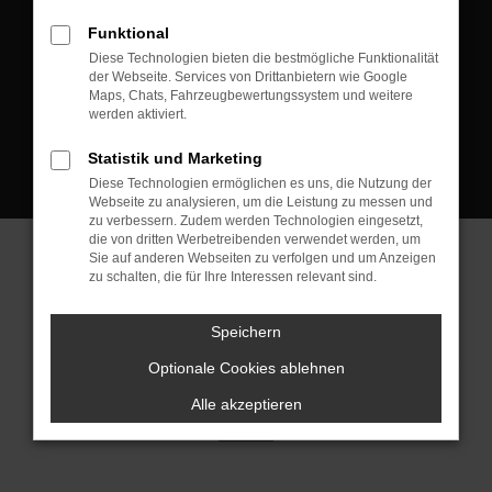
D-08223 Neustadt/Vogtland
Funktional
Kontakt:
Diese Technologien bieten die bestmögliche Funktionalität
der Webseite. Services von Drittanbietern wie Google
Tel.: +49 3745 760 90 20
Maps, Chats, Fahrzeugbewertungssystem und weitere
Fax: +49 3745 760 90 21
werden aktiviert.
Mail: fj@jakob-trading.com
Statistik und Marketing
Diese Technologien ermöglichen es uns, die Nutzung der
Webseite zu analysieren, um die Leistung zu messen und
zu verbessern. Zudem werden Technologien eingesetzt,
die von dritten Werbetreibenden verwendet werden, um
Sie auf anderen Webseiten zu verfolgen und um Anzeigen
zu schalten, die für Ihre Interessen relevant sind.
Barrierefreiheit
Impressum
Datenschutz
Cookie Einstellungen
Speichern
© 2026 Jakob Trading GmbH | Neustädter Straße 1 | DE-08223
Neustadt/Vogtland | fj@jakob-trading.com |
Webdesign by audaris.de
Optionale Cookies ablehnen
Alle akzeptieren