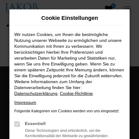
0
Zum
Hauptinhalt
Cookie Einstellungen
springen
Startseite
Fahrzeugangebote
Fahrzeugsuche
Wir nutzen Cookies, um Ihnen die bestmögliche
Nutzung unserer Webseite zu ermöglichen und unsere
B2B-Shop
Kommunikation mit Ihnen zu verbessern. Wir
berücksichtigen hierbei Ihre Präferenzen und
verarbeiten Daten für Marketing und Statistiken nur,
wenn Sie uns Ihre Einwilligung geben. Wenn Sie zu
einem späteren Zeitpunkt Ihre Meinung ändern, können
Sie die Einwilligung jederzeit für die Zukunft widerrufen.
Öffnungszeiten:
Weitere Informationen zum Umfang der
Datenverarbeitung finden Sie hier:
Montag bis Freitag:
Datenschutzerklärung
,
Cookie-Richtlinie
.
07:00 bis 18:00 Uhr
Impressum
Postadresse:
Folgende Kategorien von Cookies werden von uns eingesetzt:
Jakob Trading GmbH
Essentiell
Neustädter Straße 1
Diese Technologien sind erforderlich, um die
Kernfunktionalität der Webseite zu gewährleisten.