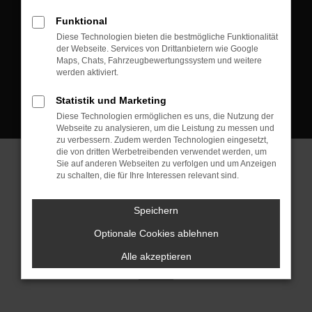
D-08223 Neustadt/Vogtland
Funktional
Kontakt:
Diese Technologien bieten die bestmögliche Funktionalität
der Webseite. Services von Drittanbietern wie Google
Tel.: +49 3745 760 90 20
Maps, Chats, Fahrzeugbewertungssystem und weitere
Fax: +49 3745 760 90 21
werden aktiviert.
Mail: fj@jakob-trading.com
Statistik und Marketing
Diese Technologien ermöglichen es uns, die Nutzung der
Webseite zu analysieren, um die Leistung zu messen und
zu verbessern. Zudem werden Technologien eingesetzt,
die von dritten Werbetreibenden verwendet werden, um
Sie auf anderen Webseiten zu verfolgen und um Anzeigen
zu schalten, die für Ihre Interessen relevant sind.
Barrierefreiheit
Impressum
Datenschutz
Cookie Einstellungen
Speichern
© 2026 Jakob Trading GmbH | Neustädter Straße 1 | DE-08223
Neustadt/Vogtland | fj@jakob-trading.com |
Webdesign by audaris.de
Optionale Cookies ablehnen
Alle akzeptieren