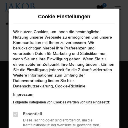
0
Zum
Hauptinhalt
Cookie Einstellungen
springen
Startseite
Fahrzeugangebote
Fahrzeugsuche
Wir nutzen Cookies, um Ihnen die bestmögliche
Nutzung unserer Webseite zu ermöglichen und unsere
B2B-Shop
Kommunikation mit Ihnen zu verbessern. Wir
berücksichtigen hierbei Ihre Präferenzen und
verarbeiten Daten für Marketing und Statistiken nur,
wenn Sie uns Ihre Einwilligung geben. Wenn Sie zu
einem späteren Zeitpunkt Ihre Meinung ändern, können
Sie die Einwilligung jederzeit für die Zukunft widerrufen.
Öffnungszeiten:
Weitere Informationen zum Umfang der
Datenverarbeitung finden Sie hier:
Montag bis Freitag:
Datenschutzerklärung
,
Cookie-Richtlinie
.
07:00 bis 18:00 Uhr
Impressum
Postadresse:
Folgende Kategorien von Cookies werden von uns eingesetzt:
Jakob Trading GmbH
Essentiell
Neustädter Straße 1
Diese Technologien sind erforderlich, um die
Kernfunktionalität der Webseite zu gewährleisten.