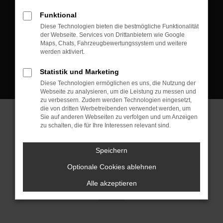
D-08223 Neustadt/Vogtland
Funktional
Kontakt:
Diese Technologien bieten die bestmögliche Funktionalität
der Webseite. Services von Drittanbietern wie Google
Tel.: +49 3745 760 90 20
Maps, Chats, Fahrzeugbewertungssystem und weitere
Fax: +49 3745 760 90 21
werden aktiviert.
Mail: fj@jakob-trading.com
Statistik und Marketing
Diese Technologien ermöglichen es uns, die Nutzung der
Webseite zu analysieren, um die Leistung zu messen und
zu verbessern. Zudem werden Technologien eingesetzt,
die von dritten Werbetreibenden verwendet werden, um
Sie auf anderen Webseiten zu verfolgen und um Anzeigen
zu schalten, die für Ihre Interessen relevant sind.
Barrierefreiheit
Impressum
Datenschutz
Cookie Einstellungen
Speichern
© 2026 Jakob Trading GmbH | Neustädter Straße 1 | DE-08223
Neustadt/Vogtland | fj@jakob-trading.com |
Webdesign by audaris.de
Optionale Cookies ablehnen
Alle akzeptieren