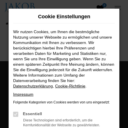
0
Zum
Hauptinhalt
Cookie Einstellungen
springen
Startseite
Fahrzeugangebote
Fahrzeugsuche
Wir nutzen Cookies, um Ihnen die bestmögliche
Nutzung unserer Webseite zu ermöglichen und unsere
B2B-Shop
Kommunikation mit Ihnen zu verbessern. Wir
berücksichtigen hierbei Ihre Präferenzen und
verarbeiten Daten für Marketing und Statistiken nur,
wenn Sie uns Ihre Einwilligung geben. Wenn Sie zu
einem späteren Zeitpunkt Ihre Meinung ändern, können
Sie die Einwilligung jederzeit für die Zukunft widerrufen.
Öffnungszeiten:
Weitere Informationen zum Umfang der
Datenverarbeitung finden Sie hier:
Montag bis Freitag:
Datenschutzerklärung
,
Cookie-Richtlinie
.
07:00 bis 18:00 Uhr
Impressum
Postadresse:
Folgende Kategorien von Cookies werden von uns eingesetzt:
Jakob Trading GmbH
Essentiell
Neustädter Straße 1
Diese Technologien sind erforderlich, um die
Kernfunktionalität der Webseite zu gewährleisten.