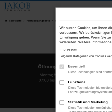
Zum
Hauptinhalt
springen
Startseite
Fahrzeugangebote
Fahrzeugsuche
Wir nutzen Cookies, um Ihnen d
verbessern. Wir berücksichtigen 
Einwilligung geben. Wenn Sie zu 
widerrufen. Weitere Information
Impressum
Folgende Kategorien von Cookies werd
Öffnungszeiten:
Essentiell
Diese Technologien sind erforde
Montag bis Freitag:
07:00 bis 18:00 Uhr
Funktional
Diese Technologien bieten die b
Fahrzeugbewertungssystem und w
Statistik und Marketing
Diese Technologien ermöglichen