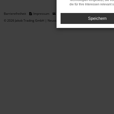
Technologien eingesetzt, die v
die für Ihre Interessen relevant s
Barrierefreiheit
Impressum
Datenschutz
Cookie Einstellungen
Speichern
© 2026 Jakob Trading GmbH | Neustädter Straße 1 | DE-08223 Neustadt/Vogt