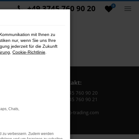
+49 3745 760 90 20
0
 Kommunikation mit Ihnen zu
stiken nur, wenn Sie uns Ihre
ung jederzeit für die Zukunft
ärung
,
Cookie-Richtlinie
.
Kontakt:
Tel.: +49 3745 760 90 20
Fax: +49 3745 760 90 21
Maps, Chats,
Mail: fj@jakob-trading.com
nd zu verbessern. Zudem werden