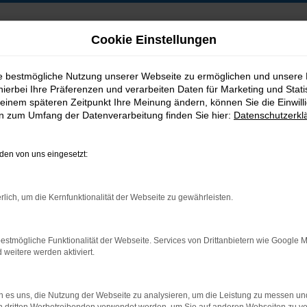
Cookie Einstellungen
ie bestmögliche Nutzung unserer Webseite zu ermöglichen und unsere
hierbei Ihre Präferenzen und verarbeiten Daten für Marketing und Stati
B2B-Shop
einem späteren Zeitpunkt Ihre Meinung ändern, können Sie die Einwillig
en zum Umfang der Datenverarbeitung finden Sie hier:
Datenschutzerkl
en von uns eingesetzt:
Postadresse:
rlich, um die Kernfunktionalität der Webseite zu gewährleisten.
Jakob Trading GmbH
Neustädter Straße 1
estmögliche Funktionalität der Webseite. Services von Drittanbietern wie Google 
D-08223 Neustadt/Vogtland
eitere werden aktiviert.
 es uns, die Nutzung der Webseite zu analysieren, um die Leistung zu messen u