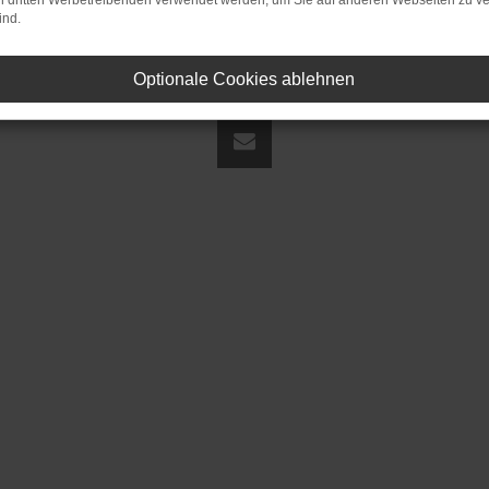
on dritten Werbetreibenden verwendet werden, um Sie auf anderen Webseiten zu ve
ind.
Optionale Cookies ablehnen
land | fj@jakob-trading.com |
Webdesign by audaris.de