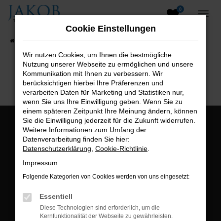
0
Zum
Hauptinhalt
Cookie Einstellungen
springen
Startseite
Fahrzeugangebote
Fahrzeugsuche
Wir nutzen Cookies, um Ihnen die bestmögliche
Nutzung unserer Webseite zu ermöglichen und unsere
B2B-Shop
Kommunikation mit Ihnen zu verbessern. Wir
berücksichtigen hierbei Ihre Präferenzen und
verarbeiten Daten für Marketing und Statistiken nur,
wenn Sie uns Ihre Einwilligung geben. Wenn Sie zu
einem späteren Zeitpunkt Ihre Meinung ändern, können
Sie die Einwilligung jederzeit für die Zukunft widerrufen.
Öffnungszeiten:
Weitere Informationen zum Umfang der
Datenverarbeitung finden Sie hier:
Montag bis Freitag:
Datenschutzerklärung
,
Cookie-Richtlinie
.
07:00 bis 18:00 Uhr
Impressum
Postadresse:
Folgende Kategorien von Cookies werden von uns eingesetzt:
Jakob Trading GmbH
Essentiell
Neustädter Straße 1
Diese Technologien sind erforderlich, um die
Kernfunktionalität der Webseite zu gewährleisten.