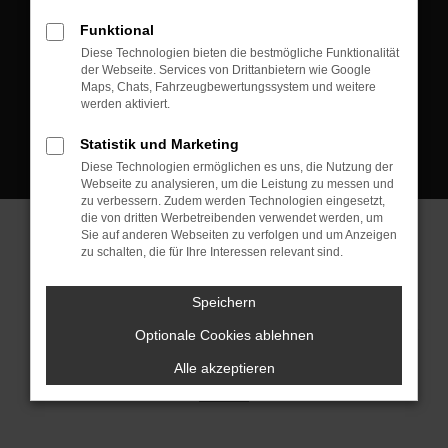
D-08223 Neustadt/Vogtland
Funktional
Kontakt:
Diese Technologien bieten die bestmögliche Funktionalität
der Webseite. Services von Drittanbietern wie Google
Tel.: +49 3745 760 90 20
Maps, Chats, Fahrzeugbewertungssystem und weitere
Fax: +49 3745 760 90 21
werden aktiviert.
Mail: fj@jakob-trading.com
Statistik und Marketing
Diese Technologien ermöglichen es uns, die Nutzung der
Webseite zu analysieren, um die Leistung zu messen und
zu verbessern. Zudem werden Technologien eingesetzt,
die von dritten Werbetreibenden verwendet werden, um
Sie auf anderen Webseiten zu verfolgen und um Anzeigen
zu schalten, die für Ihre Interessen relevant sind.
Barrierefreiheit
Impressum
Datenschutz
Cookie Einstellungen
Speichern
© 2026 Jakob Trading GmbH | Neustädter Straße 1 | DE-08223
Neustadt/Vogtland | fj@jakob-trading.com |
Webdesign by audaris.de
Optionale Cookies ablehnen
Alle akzeptieren