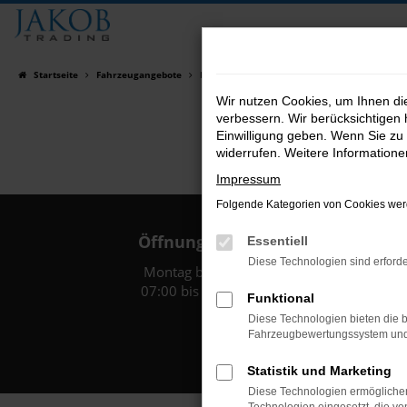
Zum
Hauptinhalt
springen
Startseite
Fahrzeugangebote
Fahrzeugsuche
Wir nutzen Cookies, um Ihnen d
verbessern. Wir berücksichtigen 
Einwilligung geben. Wenn Sie zu 
widerrufen. Weitere Information
Impressum
Folgende Kategorien von Cookies werd
Öffnungszeiten:
Essentiell
Diese Technologien sind erforde
Montag bis Freitag:
07:00 bis 18:00 Uhr
Funktional
Diese Technologien bieten die b
Fahrzeugbewertungssystem und w
Statistik und Marketing
Diese Technologien ermöglichen