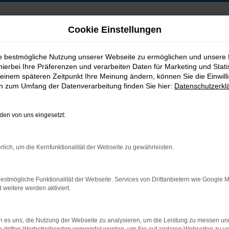
Cookie Einstellungen
ie bestmögliche Nutzung unserer Webseite zu ermöglichen und unsere
hierbei Ihre Präferenzen und verarbeiten Daten für Marketing und Stati
B2B-Shop
einem späteren Zeitpunkt Ihre Meinung ändern, können Sie die Einwillig
en zum Umfang der Datenverarbeitung finden Sie hier:
Datenschutzerkl
en von uns eingesetzt:
Postadresse:
rlich, um die Kernfunktionalität der Webseite zu gewährleisten.
Jakob Trading GmbH
Neustädter Straße 1
estmögliche Funktionalität der Webseite. Services von Drittanbietern wie Google 
D-08223 Neustadt/Vogtland
eitere werden aktiviert.
 es uns, die Nutzung der Webseite zu analysieren, um die Leistung zu messen u