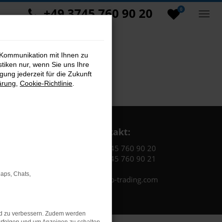
+49 3745 760 90 20
0
 Kommunikation mit Ihnen zu
stiken nur, wenn Sie uns Ihre
ung jederzeit für die Zukunft
ärung
,
Cookie-Richtlinie
.
Kontakt:
Tel.: +49 3745 760 90 20
Fax: +49 3745 760 90 21
Maps, Chats,
Mail: fj@jakob-trading.com
nd zu verbessern. Zudem werden