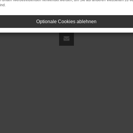
on dritten Werbetreibenden verwendet werden, um Sie auf anderen Webseiten zu ve
ind.
Optionale Cookies ablehnen
land | fj@jakob-trading.com |
Webdesign by audaris.de