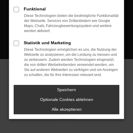
D-08223 Neustadt/Vogtland
Funktional
Kontakt:
Diese Technologien bieten die bestmögliche Funktionalität
der Webseite. Services von Drittanbietern wie Google
Tel.: +49 3745 760 90 20
Maps, Chats, Fahrzeugbewertungssystem und weitere
Fax: +49 3745 760 90 21
werden aktiviert.
Mail: fj@jakob-trading.com
Statistik und Marketing
Diese Technologien ermöglichen es uns, die Nutzung der
Webseite zu analysieren, um die Leistung zu messen und
zu verbessern. Zudem werden Technologien eingesetzt,
die von dritten Werbetreibenden verwendet werden, um
Sie auf anderen Webseiten zu verfolgen und um Anzeigen
zu schalten, die für Ihre Interessen relevant sind.
Barrierefreiheit
Impressum
Datenschutz
Cookie Einstellungen
Speichern
© 2026 Jakob Trading GmbH | Neustädter Straße 1 | DE-08223
Neustadt/Vogtland | fj@jakob-trading.com |
Webdesign by audaris.de
Optionale Cookies ablehnen
Alle akzeptieren