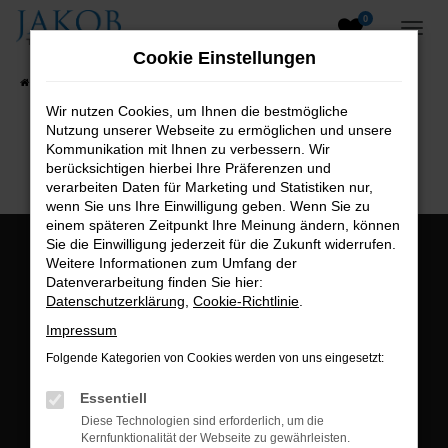
0
Zum
Hauptinhalt
Cookie Einstellungen
springen
Startseite
Fahrzeugangebote
Fahrzeugsuche
Wir nutzen Cookies, um Ihnen die bestmögliche
Nutzung unserer Webseite zu ermöglichen und unsere
B2B-Shop
Kommunikation mit Ihnen zu verbessern. Wir
berücksichtigen hierbei Ihre Präferenzen und
verarbeiten Daten für Marketing und Statistiken nur,
wenn Sie uns Ihre Einwilligung geben. Wenn Sie zu
einem späteren Zeitpunkt Ihre Meinung ändern, können
Sie die Einwilligung jederzeit für die Zukunft widerrufen.
Öffnungszeiten:
Weitere Informationen zum Umfang der
Datenverarbeitung finden Sie hier:
Montag bis Freitag:
Datenschutzerklärung
,
Cookie-Richtlinie
.
07:00 bis 18:00 Uhr
Impressum
Postadresse:
Folgende Kategorien von Cookies werden von uns eingesetzt:
Jakob Trading GmbH
Essentiell
Neustädter Straße 1
Diese Technologien sind erforderlich, um die
Kernfunktionalität der Webseite zu gewährleisten.