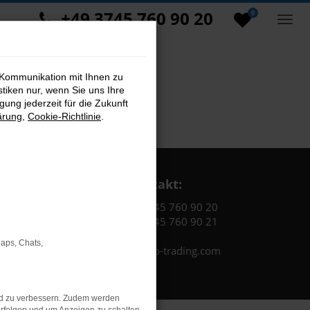
+49 3745 760 90 20
0
 Kommunikation mit Ihnen zu
stiken nur, wenn Sie uns Ihre
ung jederzeit für die Zukunft
ärung
,
Cookie-Richtlinie
.
Kontakt:
Tel.: +49 3745 760 90 20
Fax: +49 3745 760 90 21
Maps, Chats,
Mail: fj@jakob-trading.com
nd zu verbessern. Zudem werden