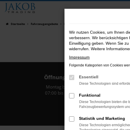
Zum
Hauptinhalt
springen
Startseite
Fahrzeugangebote
Fahrzeugsuche
Wir nutzen Cookies, um Ihnen d
verbessern. Wir berücksichtigen 
Einwilligung geben. Wenn Sie zu 
widerrufen. Weitere Information
Impressum
Folgende Kategorien von Cookies werd
Öffnungszeiten:
Essentiell
Diese Technologien sind erforde
Montag bis Freitag:
07:00 bis 18:00 Uhr
Funktional
Diese Technologien bieten die b
Fahrzeugbewertungssystem und w
Statistik und Marketing
Diese Technologien ermöglichen