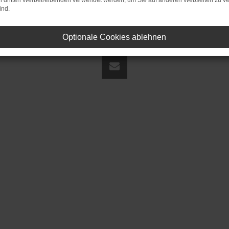
on dritten Werbetreibenden verwendet werden, um Sie auf anderen Webseiten zu ve
ind.
Optionale Cookies ablehnen
land | fj@jakob-trading.com |
Webdesign by audaris.de