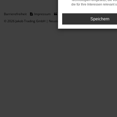
Technologien eingesetzt, die v
die für Ihre Interessen relevant s
Barrierefreiheit
Impressum
Datenschutz
Cookie Einstellungen
Speichern
© 2026 Jakob Trading GmbH | Neustädter Straße 1 | DE-08223 Neustadt/Vogt