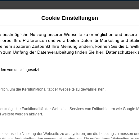
Cookie Einstellungen
ie bestmögliche Nutzung unserer Webseite zu ermöglichen und unsere
hierbei Ihre Präferenzen und verarbeiten Daten für Marketing und Stati
B2B-Shop
einem späteren Zeitpunkt Ihre Meinung ändern, können Sie die Einwillig
en zum Umfang der Datenverarbeitung finden Sie hier:
Datenschutzerkl
en von uns eingesetzt:
Postadresse:
rlich, um die Kernfunktionalität der Webseite zu gewährleisten.
Jakob Trading GmbH
Neustädter Straße 1
estmögliche Funktionalität der Webseite. Services von Drittanbietern wie Google 
D-08223 Neustadt/Vogtland
eitere werden aktiviert.
 es uns, die Nutzung der Webseite zu analysieren, um die Leistung zu messen u