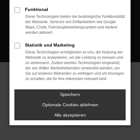
D-08223 Neustadt/Vogtland
Funktional
Kontakt:
Diese Technologien bieten die bestmögliche Funktionalität
der Webseite. Services von Drittanbietern wie Google
Tel.: +49 3745 760 90 20
Maps, Chats, Fahrzeugbewertungssystem und weitere
Fax: +49 3745 760 90 21
werden aktiviert.
Mail: fj@jakob-trading.com
Statistik und Marketing
Diese Technologien ermöglichen es uns, die Nutzung der
Webseite zu analysieren, um die Leistung zu messen und
zu verbessern. Zudem werden Technologien eingesetzt,
die von dritten Werbetreibenden verwendet werden, um
Sie auf anderen Webseiten zu verfolgen und um Anzeigen
zu schalten, die für Ihre Interessen relevant sind.
Barrierefreiheit
Impressum
Datenschutz
Cookie Einstellungen
Speichern
© 2026 Jakob Trading GmbH | Neustädter Straße 1 | DE-08223
Neustadt/Vogtland | fj@jakob-trading.com |
Webdesign by audaris.de
Optionale Cookies ablehnen
Alle akzeptieren