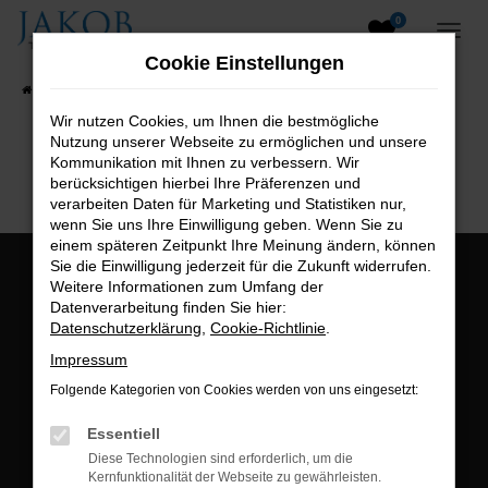
0
Zum
Hauptinhalt
Cookie Einstellungen
springen
Startseite
Fahrzeugangebote
Fahrzeugsuche
Wir nutzen Cookies, um Ihnen die bestmögliche
Nutzung unserer Webseite zu ermöglichen und unsere
B2B-Shop
Kommunikation mit Ihnen zu verbessern. Wir
berücksichtigen hierbei Ihre Präferenzen und
verarbeiten Daten für Marketing und Statistiken nur,
wenn Sie uns Ihre Einwilligung geben. Wenn Sie zu
einem späteren Zeitpunkt Ihre Meinung ändern, können
Sie die Einwilligung jederzeit für die Zukunft widerrufen.
Öffnungszeiten:
Weitere Informationen zum Umfang der
Datenverarbeitung finden Sie hier:
Montag bis Freitag:
Datenschutzerklärung
,
Cookie-Richtlinie
.
07:00 bis 18:00 Uhr
Impressum
Postadresse:
Folgende Kategorien von Cookies werden von uns eingesetzt:
Jakob Trading GmbH
Essentiell
Neustädter Straße 1
Diese Technologien sind erforderlich, um die
Kernfunktionalität der Webseite zu gewährleisten.