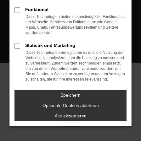
D-08223 Neustadt/Vogtland
Funktional
Kontakt:
Diese Technologien bieten die bestmögliche Funktionalität
der Webseite. Services von Drittanbietern wie Google
Tel.: +49 3745 760 90 20
Maps, Chats, Fahrzeugbewertungssystem und weitere
Fax: +49 3745 760 90 21
werden aktiviert.
Mail: fj@jakob-trading.com
Statistik und Marketing
Diese Technologien ermöglichen es uns, die Nutzung der
Webseite zu analysieren, um die Leistung zu messen und
zu verbessern. Zudem werden Technologien eingesetzt,
die von dritten Werbetreibenden verwendet werden, um
Sie auf anderen Webseiten zu verfolgen und um Anzeigen
zu schalten, die für Ihre Interessen relevant sind.
Barrierefreiheit
Impressum
Datenschutz
Cookie Einstellungen
Speichern
© 2026 Jakob Trading GmbH | Neustädter Straße 1 | DE-08223
Neustadt/Vogtland | fj@jakob-trading.com |
Webdesign by audaris.de
Optionale Cookies ablehnen
Alle akzeptieren