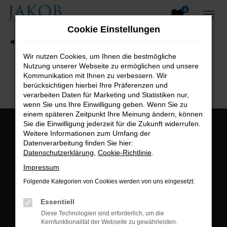
0
Zum
Hauptinhalt
Cookie Einstellungen
springen
Startseite
Fahrzeugangebote
Fahrzeugsuche
Wir nutzen Cookies, um Ihnen die bestmögliche
Nutzung unserer Webseite zu ermöglichen und unsere
B2B-Shop
Kommunikation mit Ihnen zu verbessern. Wir
berücksichtigen hierbei Ihre Präferenzen und
verarbeiten Daten für Marketing und Statistiken nur,
wenn Sie uns Ihre Einwilligung geben. Wenn Sie zu
einem späteren Zeitpunkt Ihre Meinung ändern, können
Sie die Einwilligung jederzeit für die Zukunft widerrufen.
Öffnungszeiten:
Weitere Informationen zum Umfang der
Datenverarbeitung finden Sie hier:
Montag bis Freitag:
Datenschutzerklärung
,
Cookie-Richtlinie
.
07:00 bis 18:00 Uhr
Impressum
Postadresse:
Folgende Kategorien von Cookies werden von uns eingesetzt:
Jakob Trading GmbH
Essentiell
Neustädter Straße 1
Diese Technologien sind erforderlich, um die
Kernfunktionalität der Webseite zu gewährleisten.