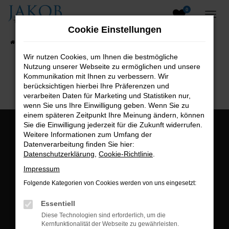
0
Zum
Hauptinhalt
Cookie Einstellungen
springen
Startseite
Fahrzeugangebote
Fahrzeugsuche
Wir nutzen Cookies, um Ihnen die bestmögliche
Nutzung unserer Webseite zu ermöglichen und unsere
B2B-Shop
Kommunikation mit Ihnen zu verbessern. Wir
berücksichtigen hierbei Ihre Präferenzen und
verarbeiten Daten für Marketing und Statistiken nur,
wenn Sie uns Ihre Einwilligung geben. Wenn Sie zu
einem späteren Zeitpunkt Ihre Meinung ändern, können
Sie die Einwilligung jederzeit für die Zukunft widerrufen.
Öffnungszeiten:
Weitere Informationen zum Umfang der
Datenverarbeitung finden Sie hier:
Montag bis Freitag:
Datenschutzerklärung
,
Cookie-Richtlinie
.
07:00 bis 18:00 Uhr
Impressum
Postadresse:
Folgende Kategorien von Cookies werden von uns eingesetzt:
Jakob Trading GmbH
Essentiell
Neustädter Straße 1
Diese Technologien sind erforderlich, um die
Kernfunktionalität der Webseite zu gewährleisten.