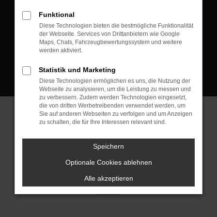
D-08223 Neustadt/Vogtland
Funktional
Kontakt:
Diese Technologien bieten die bestmögliche Funktionalität
der Webseite. Services von Drittanbietern wie Google
Tel.: +49 3745 760 90 20
Maps, Chats, Fahrzeugbewertungssystem und weitere
Fax: +49 3745 760 90 21
werden aktiviert.
Mail: fj@jakob-trading.com
Statistik und Marketing
Diese Technologien ermöglichen es uns, die Nutzung der
Webseite zu analysieren, um die Leistung zu messen und
zu verbessern. Zudem werden Technologien eingesetzt,
die von dritten Werbetreibenden verwendet werden, um
Sie auf anderen Webseiten zu verfolgen und um Anzeigen
zu schalten, die für Ihre Interessen relevant sind.
Barrierefreiheit
Impressum
Datenschutz
Cookie Einstellungen
Speichern
© 2026 Jakob Trading GmbH | Neustädter Straße 1 | DE-08223
Neustadt/Vogtland | fj@jakob-trading.com |
Webdesign by audaris.de
Optionale Cookies ablehnen
Alle akzeptieren