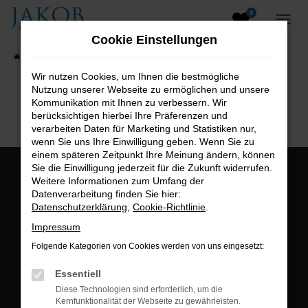
0
Zum
Hauptinhalt
Cookie Einstellungen
springen
Startseite
Fahrzeugangebote
Fahrzeugsuche
Wir nutzen Cookies, um Ihnen die bestmögliche
Nutzung unserer Webseite zu ermöglichen und unsere
B2B-Shop
Kommunikation mit Ihnen zu verbessern. Wir
berücksichtigen hierbei Ihre Präferenzen und
verarbeiten Daten für Marketing und Statistiken nur,
wenn Sie uns Ihre Einwilligung geben. Wenn Sie zu
einem späteren Zeitpunkt Ihre Meinung ändern, können
Sie die Einwilligung jederzeit für die Zukunft widerrufen.
Öffnungszeiten:
Weitere Informationen zum Umfang der
Datenverarbeitung finden Sie hier:
Montag bis Freitag:
Datenschutzerklärung
,
Cookie-Richtlinie
.
07:00 bis 18:00 Uhr
Impressum
Postadresse:
Folgende Kategorien von Cookies werden von uns eingesetzt:
Jakob Trading GmbH
Essentiell
Neustädter Straße 1
Diese Technologien sind erforderlich, um die
Kernfunktionalität der Webseite zu gewährleisten.