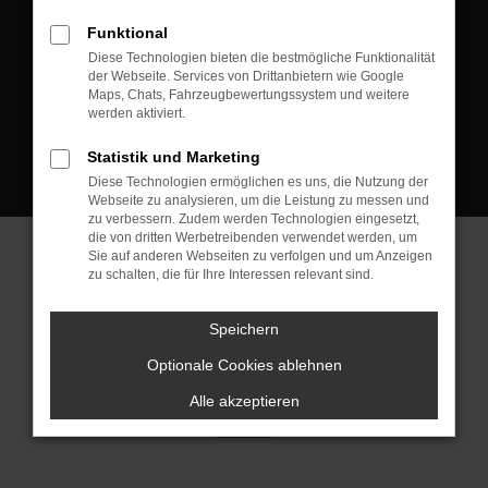
D-08223 Neustadt/Vogtland
Funktional
Kontakt:
Diese Technologien bieten die bestmögliche Funktionalität
der Webseite. Services von Drittanbietern wie Google
Tel.: +49 3745 760 90 20
Maps, Chats, Fahrzeugbewertungssystem und weitere
Fax: +49 3745 760 90 21
werden aktiviert.
Mail: fj@jakob-trading.com
Statistik und Marketing
Diese Technologien ermöglichen es uns, die Nutzung der
Webseite zu analysieren, um die Leistung zu messen und
zu verbessern. Zudem werden Technologien eingesetzt,
die von dritten Werbetreibenden verwendet werden, um
Sie auf anderen Webseiten zu verfolgen und um Anzeigen
zu schalten, die für Ihre Interessen relevant sind.
Barrierefreiheit
Impressum
Datenschutz
Cookie Einstellungen
Speichern
© 2026 Jakob Trading GmbH | Neustädter Straße 1 | DE-08223
Neustadt/Vogtland | fj@jakob-trading.com |
Webdesign by audaris.de
Optionale Cookies ablehnen
Alle akzeptieren