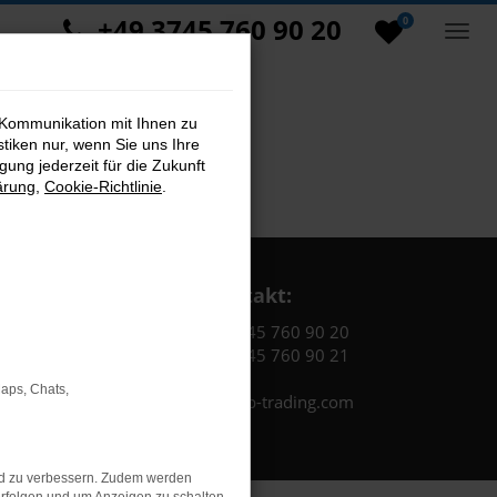
+49 3745 760 90 20
0
 Kommunikation mit Ihnen zu
stiken nur, wenn Sie uns Ihre
ung jederzeit für die Zukunft
ärung
,
Cookie-Richtlinie
.
Kontakt:
Tel.: +49 3745 760 90 20
Fax: +49 3745 760 90 21
Maps, Chats,
Mail: fj@jakob-trading.com
nd zu verbessern. Zudem werden