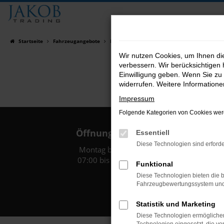
Zum
Hauptinhalt
springen
Startseite
Fahrzeugangebote
Fahrzeugsuche
Wir nutzen Cookies, um Ihnen d
verbessern. Wir berücksichtigen 
Einwilligung geben. Wenn Sie zu 
widerrufen. Weitere Information
Impressum
Folgende Kategorien von Cookies werd
Öffnungszeiten:
Essentiell
Diese Technologien sind erforde
Montag bis Freitag:
07:00 bis 18:00 Uhr
Funktional
Diese Technologien bieten die b
Fahrzeugbewertungssystem und w
Statistik und Marketing
Diese Technologien ermöglichen