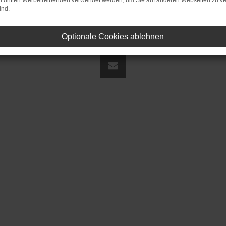
on dritten Werbetreibenden verwendet werden, um Sie auf anderen Webseiten zu ve
ind.
Optionale Cookies ablehnen
land | fj@jakob-trading.com |
Webdesign by audaris.de