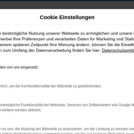
Cookie Einstellungen
ie bestmögliche Nutzung unserer Webseite zu ermöglichen und unsere
hierbei Ihre Präferenzen und verarbeiten Daten für Marketing und Stati
B2B-Shop
einem späteren Zeitpunkt Ihre Meinung ändern, können Sie die Einwillig
en zum Umfang der Datenverarbeitung finden Sie hier:
Datenschutzerkl
en von uns eingesetzt:
Postadresse:
rlich, um die Kernfunktionalität der Webseite zu gewährleisten.
Jakob Trading GmbH
Neustädter Straße 1
estmögliche Funktionalität der Webseite. Services von Drittanbietern wie Google 
D-08223 Neustadt/Vogtland
eitere werden aktiviert.
 es uns, die Nutzung der Webseite zu analysieren, um die Leistung zu messen u