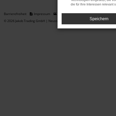
Technologien eingesetzt, die v
die für Ihre Interessen relevant s
Barrierefreiheit
Impressum
Datenschutz
Cookie Einstellungen
Speichern
© 2026 Jakob Trading GmbH | Neustädter Straße 1 | DE-08223 Neustadt/Vogt